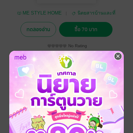
ME STYLE HOME
นิตยสารบ้านและที่
AND LIVING
อยู่อาศัย
ทดลองอ่าน
ซื้อ 70 บาท
No Rating
อยากได้
ซื้อเป็นของขวัญ
ติดตาม
แชร์
ประเภทไฟล์
pdf
วันที่วางขาย
31 พฤษภาคม 2561
ความยาว
156 หน้า
ราคาปก
90 บาท (ประหยัด 22%)