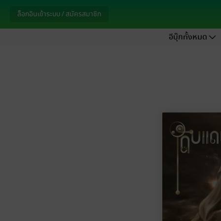
ล็อกอินเข้าระบบ / สมัครสมาชิก
อีบุ๊กทั้งหมด