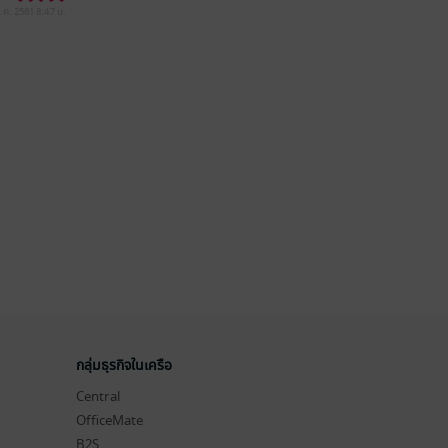
.ค. 2561
8:47 น.
กลุ่มธุรกิจในเครือ
Central
OfficeMate
B2S