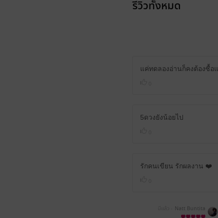
รีวิวทั้งหมด
แค่ทดลองอ่านก็คงต้องซื้
0
5ดวงยังน้อยไป
0
รักคนเขียน รักผลงาน ❤️
0
มีแล้ว -
Natt Buntita