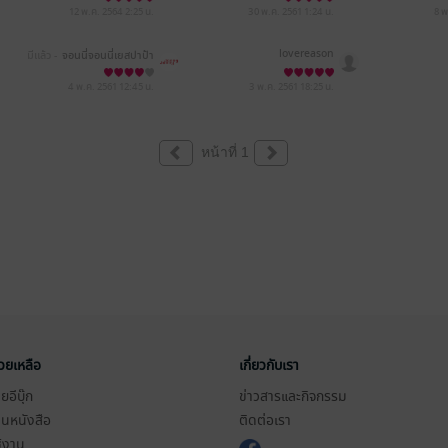
12 พ.ค. 2564
2:25 น.
30 พ.ค. 2561
1:24 น.
8 พ
lovereason
มีแล้ว -
จอนนี่จอนนี่เยสปาป้า
4 พ.ค. 2561
12:45 น.
3 พ.ค. 2561
18:25 น.
หน้าที่ 1
่วยเหลือ
เกี่ยวกับเรา
อีบุ๊ก
ข่าวสารและกิจกรรม
านหนังสือ
ติดต่อเรา
ช้งาน