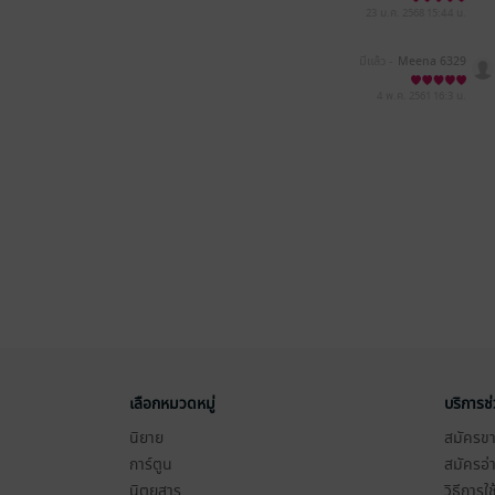
23 ม.ค. 2568
15:44 น.
มีแล้ว -
Meena 6329
4 พ.ค. 2561
16:3 น.
เลือกหมวดหมู่
บริการช
นิยาย
สมัครขาย
การ์ตูน
สมัครอ่
นิตยสาร
วิธีการใ