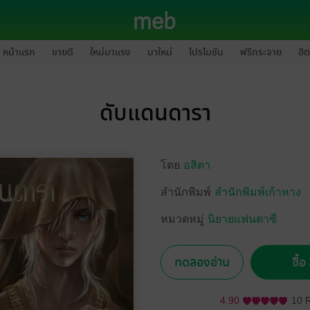
หน้าแรก
ขายดี
ใหม่มาแรง
มาใหม่
โปรโมชัน
ฟรีกระจาย
ฮิต
ดับแดนดารา
โดย
อสิตา
สำนักพิมพ์
สำนักพิมพ์เก้าหาง
หมวดหมู่
นิยายแฟนตาซี
ทดลองอ่าน
ซื้
4.90
10 