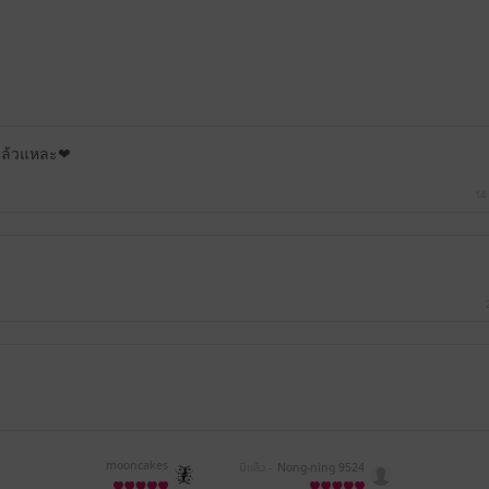
อแล้วแหละ❤
14
mooncakes
มีแล้ว -
Nong-ning 9524