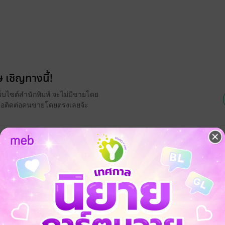
 เชิญทางนี้!
ว็บไซต์สำนักพิมพ์ จะไม่มีขายโดย
รือติดต่อคนขายโดยตรงเลยจ้ะ
EB ในรูปแบบหนังสือเสียงด้วยนะ หาก
ฟังได้เลยจ้ะ