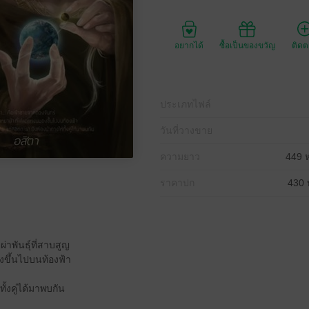
อยากได้
ซื้อเป็นของขวัญ
ติด
ประเภทไฟล์
วันที่วางขาย
ความยาว
449 ห
ราคาปก
430 
่าพันธุ์ที่สาบสูญ
องขึ้นไปบนท้องฟ้า
ั้งคู่ได้มาพบกัน