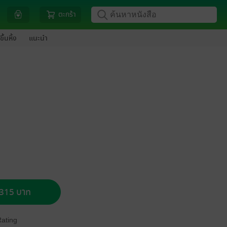
ตะกร้า
ขึ้นหิ้ง
แนะนำ
อ 315 บาท
Rating