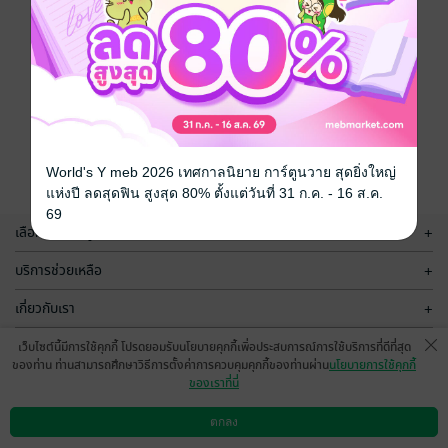
World's Y meb 2026 เทศกาลนิยาย การ์ตูนวาย สุดยิ่งใหญ่
แห่งปี ลดสุดฟิน สูงสุด 80% ตั้งแต่วันที่ 31 ก.ค. - 16 ส.ค.
69
เลือกหมวดหมู่
+
บริการช่วยเหลือ
+
เกี่ยวกับเรา
+
กลุ่มธุรกิจในเครือ
+
เว็บไซต์นี้มีการใช้คุกกี้ โปรดยอมรับนโยบายคุกกี้เพื่อประสบการณ์การใช้บริการที่ดีที่สุด
ของท่าน ท่านสามารถศึกษาวิธีการตั้งค่าการควบคุมคุกกี้ของท่านผ่าน
นโยบายการใช้คุกกี้
ของเราที่นี่
ตกลง
ดาวน์โหลดแอป
วิธีการใช้งาน
ติดต่อเรา