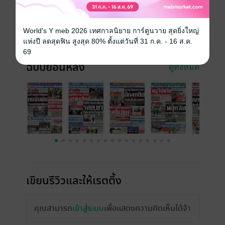
วันที่วางขาย
08 พฤษภาคม 2561
ความยาว
24 หน้า
World's Y meb 2026 เทศกาลนิยาย การ์ตูนวาย สุดยิ่งใหญ่
ราคาปก
10 บาท
แห่งปี ลดสุดฟิน สูงสุด 80% ตั้งแต่วันที่ 31 ก.ค. - 16 ส.ค.
69
ฉบับย้อนหลัง
ดูทั้งหมด
เขียนรีวิวและให้เรตติ้ง
คุณสามารถ
เข้าสู่ระบบ
เพื่อแสดงความคิดเห็นได้จ้า