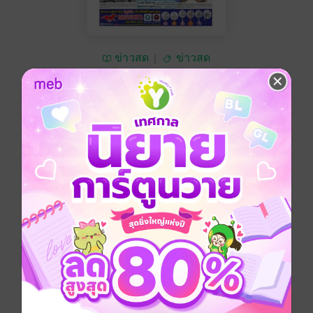
ข่าวสด
ข่าวสด
ซื้อ 10 บาท
No Rating
อยากได้
ซื้อเป็นของขวัญ
ติดตาม
แชร์
หนังสือพิมพ์ข่าวสด วันอังคารที่ 8 พฤษภาคม พ.ศ.2561
ประเภทไฟล์
pdf