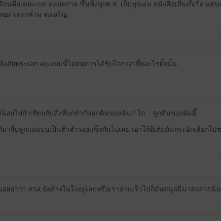
เดือนคือเดอะเบส ตลอดกาล ขึ้นหิ้งทุกพ.ศ. เก็บทุกเล่ม หนังสือเสียงก็เริ่ด 
เหอะ เคะกล้าม จงเจริญ
2
ห้อภัยพระเอก คนแบบนี้ไม่สมควรได้รับโอกาสเหี้ยอะไรทั้งนั้น
น้อยไปถ้าเทียบกับสิ่งที่แกทำกับลูกดินของฉัน!! โถ่... ลูกดินของมัมมี๊
ีมาจีบลูกแม่แบบเป็นตัวสำรองแข็งกันไปเลย เอาให้อิเต้ยมันกระอักเลือกไปซะ
1
อยอ่าาา ครส.ยังค้างในใจอยู่เลยหรือเราอ่านเร็วไปก็มันสนุกนี่นาสงสารน้อ
2