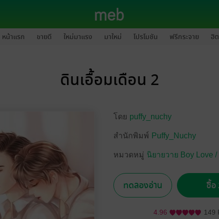
หน้าแรก
ขายดี
ใหม่มาแรง
มาใหม่
โปรโมชัน
ฟรีกระจาย
ฮิต
ดินเอื้อมเดือน 2
โดย
puffy_nuchy
สำนักพิมพ์
Puffy_Nuchy
หมวดหมู่
นิยายวาย Boy Love /
ทดลองอ่าน
ซื้
4.96
149 