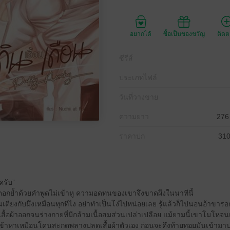
อยากได้
ซื้อเป็นของขวัญ
ติด
ซีรีส์
ประเภทไฟล์
วันที่วางขาย
ความยาว
276
ราคาปก
310
ครับ”
ูกตอกย้ำด้วยคำพูดไม่เข้าหู ความอดทนของเขาจึงขาดผึงในนาทีนี้
บนเตียงกับมึงเหมือนทุกทีไง อย่าทำเป็นโง่ไปหน่อยเลย รู้แล้วก็ไปนอนอ้าขารอ
สื้อผ้าออกจนร่างกายที่มีกล้ามเนื้อสมส่วนเปล่าเปลือย แม้ยามนี้เขาโมโหจนเส
ข้าหาเหมือนโดนสะกดพลางปลดเสื้อผ้าตัวเอง ก่อนจะดึงท้ายทอยมันเข้ามาปร