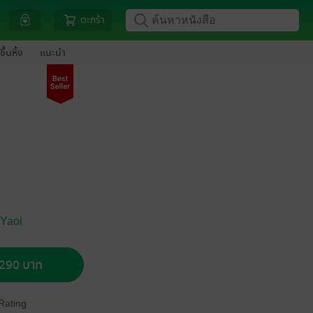
ตะกร้า
ขึ้นหิ้ง
แนะนำ
 Yaoi
อ 290 บาท
Rating