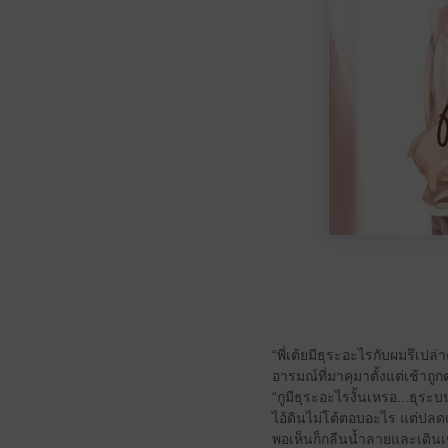
“พี่เต้ยมีธุระอะไรกับผมรึเปล่า
อารมณ์ที่มาคุมาตั้งแต่เช้าถ
“กูมีธุระอะไรงั้นเหรอ...ธุระ
ไอ้ดินไม่โต้ตอบอะไร แต่ปลดเ
พอเห็นก็กลืนน้ำลายและเดินเ