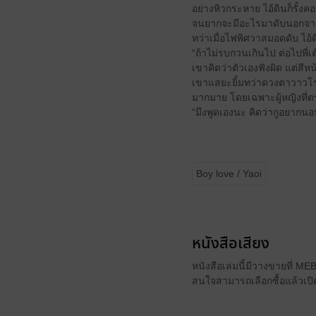
อย่างหิวกระหาย ไอ้ดินก็รั้ง
จนยากจะมีอะไรมาดับนอกจาก
ทว่าเมื่อไฟพิศวาสมอดดับ ไอ้ด
“ถ้าไม่รบกวนเกินไป ต่อไปพี่
เขาคิดว่าตัวเองฟังผิด แต่สีห
เขาแสยะยิ้มทว่าดวงตาวาวโรจน์
มากมาย โดยเฉพาะผู้หญิงที่ตร
“มึงพูดเองนะ คิดว่ากูอยากนอนก
Boy love / Yaoi
หนังสือเสียง
หนังสือเล่มนี้มีวางขายที่ M
สนใจสามารถเลือกซื้อแล้วเปิด