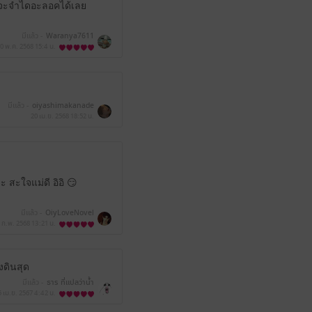
แทบจะจำไดอะลอคได้เลย
มีแล้ว -
Waranya7611
0 พ.ค. 2568
15:4 น.
มีแล้ว -
oiyashimakanade
20 เม.ย. 2568
18:52 น.
 สะใจแม่ดี อิอิ 😏
มีแล้ว -
OiyLoveNovel
 ก.พ. 2568
13:21 น.
งดินสุด
มีแล้ว -
ธาร ที่แปลว่าน้ำ
5 เม.ย. 2567
4:42 น.