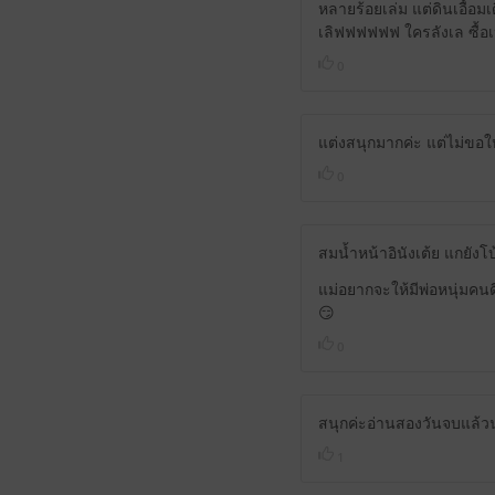
หลายร้อยเล่ม แต่ดินเอื้อม
เลิฟฟฟฟฟฟ ใครลังเล ซื้อ
0
แต่งสนุกมากค่ะ แต่ไม่ขอใ
0
สมน้ำหน้าอินังเต้ย แกยังโบ้
แม่อยากจะให้มีพ่อหนุ่มคนด
😏
0
สนุกค่ะอ่านสองวันจบแล้วน
1