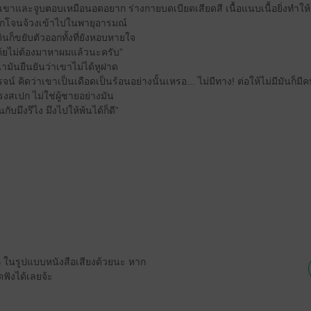
คอเขาและจูบตอบเหมือนอดอยาก ร่างกายบดเบียดเสียดสี เนื้อแนบเนื้อยิ่งทำให
โจนจ้วงเข้าไปในพายุอารมณ์
ินก็ขยับตัวออกทั้งที่ยังหอบหายใจ
เต้ยไม่ต้องมาหาผมแล้วนะครับ”
น้ามันยืนยันว่าเขาไม่ได้หูฝาด
 คิดว่าเขาเป็นเดือดเป็นร้อนอย่างนั้นเหรอ... ไม่มีทาง! ต่อให้ไม่มีมันก็มี
งสเปก ไม่ใช่ผู้ชายอย่างมัน
ับมึงรึไง มึงไปให้พ้นได้ก็ดี”
EB ในรูปแบบหนังสือเสียงด้วยนะ หาก
ฟังได้เลยจ้ะ