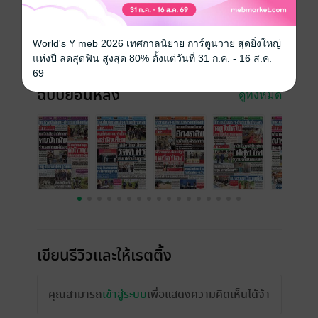
วันที่วางขาย
11 พฤษภาคม 2561
ความยาว
24 หน้า
World's Y meb 2026 เทศกาลนิยาย การ์ตูนวาย สุดยิ่งใหญ่
ราคาปก
10 บาท
แห่งปี ลดสุดฟิน สูงสุด 80% ตั้งแต่วันที่ 31 ก.ค. - 16 ส.ค.
69
ฉบับย้อนหลัง
ดูทั้งหมด
เขียนรีวิวและให้เรตติ้ง
คุณสามารถ
เข้าสู่ระบบ
เพื่อแสดงความคิดเห็นได้จ้า