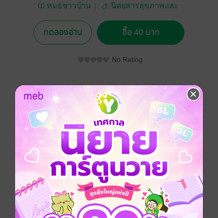
หมอชาวบ้าน
นิตยสารสุขภาพและ
อาหาร
ทดลองอ่าน
ซื้อ 40 บาท
No Rating
อยากได้
ซื้อเป็นของขวัญ
ติดตาม
แชร์
หมอชาวบ้าน ฉบับที่ 421
ประเภทไฟล์
pdf
วันที่วางขาย
03 พฤษภาคม 2557
ความยาว
100 หน้า