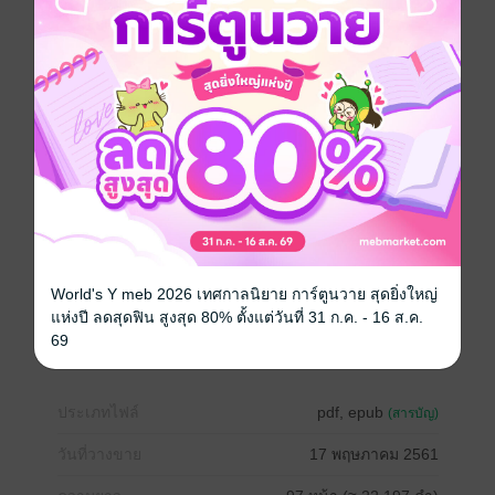
สัญญากับซาตาน”นั้นมีเงื่อนไขอย่างไร และทำไปเพื่อ
อะไร และนั่นคือที่มาของเรื่องที่ 1 ในเล่มที่ว่ากันถึงเรื่อง
การสัญญากับซาตานโดยเฉพาะ รวมถึงยังเป็นชื่อเรื่อง
ของหนังสือเล่มนี้ด้วย และที่น่าสนใจมากขึ้นก็คือ ยังมีอีก
หลายเรื่องในเล่มที่พ่วงเอาความสยองจากตำนานต่างๆใน
โลกนี้มาช่วยกันเขย่าขวัญกันอย่างสุดช็อก
ทุกเรื่องในเล่มนั่งรอคนใจกล้าอยู่ในมุมมืดของอารมณ์ -
รอคอยเพียงการมาถึงของคนที่ต้องการเท่านั้น
…………………….
เรื่องน่าสนใจในเล่ม มีดังนี้: พันธะซาตาน หรือ สัญญาที่
มนุษย์ทำกับมารร้าย – ตำนานความเชื่อเรื่องกระจกส่อง
โลกวิญญาณ – หินสำหรับไล่แม่มดและภูตผี – ตำนานเงิน
ปากผีของตะวันตก – ทางเดินของผี – ขนมปังงานศพ –
World's Y meb 2026 เทศกาลนิยาย การ์ตูนวาย สุดยิ่งใหญ่
ตำนานเรื่องหมานรกหรือหมามรณะ – ศพนั่งตาย –
แห่งปี ลดสุดฟิน สูงสุด 80% ตั้งแต่วันที่ 31 ก.ค. - 16 ส.ค.
ตำนานเรื่องบ่อน้ำศักดิ์สิทธิ์บนเกาะอังกฤษ และ วันศุกร์ที่
69
13 ตำนานโชคร้าย
ประเภทไฟล์
pdf, epub
(สารบัญ)
วันที่วางขาย
17 พฤษภาคม 2561