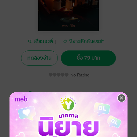
เดียมองต์
นิยายลึกลับ/เขย่า
ขวัญ
ทดลองอ่าน
ซื้อ 79 บาท
No Rating
อยากได้
ซื้อเป็นของขวัญ
ติดตาม
แชร์
มนต์ขลังแห่งความน่ากลัวยัง “คลิก” กับใครบางคน
เสมอ...แน่นอนว่า คงมีคนไม่น้อยที่อยากรู้ว่า “การทำ