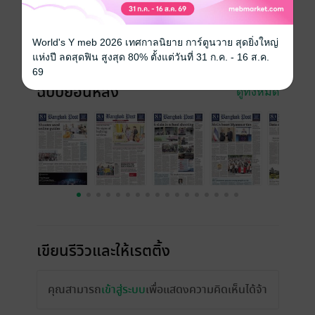
ความยาว
65 หน้า
World's Y meb 2026 เทศกาลนิยาย การ์ตูนวาย สุดยิ่งใหญ่
ราคาปก
30 บาท
แห่งปี ลดสุดฟิน สูงสุด 80% ตั้งแต่วันที่ 31 ก.ค. - 16 ส.ค.
69
ฉบับย้อนหลัง
ดูทั้งหมด
เขียนรีวิวและให้เรตติ้ง
คุณสามารถ
เข้าสู่ระบบ
เพื่อแสดงความคิดเห็นได้จ้า