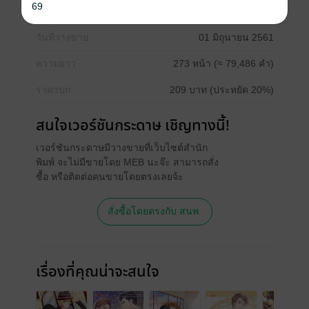
69
ประเภทไฟล์
pdf, epub
(สารบัญ)
วันที่วางขาย
01 มิถุนายน 2561
ความยาว
273 หน้า (≈ 79,486 คำ)
ราคาปก
209 บาท (ประหยัด 20%)
สนใจเวอร์ชันกระดาษ เชิญทางนี้!
เวอร์ชันกระดาษมีวางขายที่เว็บไซต์สำนัก
พิมพ์ จะไม่มีขายโดย MEB นะจ๊ะ สามารถสั่ง
ซื้อ หรือติดต่อคนขายโดยตรงเลยจ้ะ
สั่งซื้อโดยตรงกับ สนพ.
เรื่องที่คุณน่าจะสนใจ