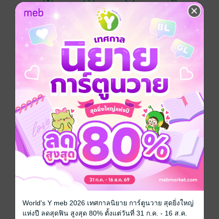
อยากได้
ซื้อเป็นของขวัญ
ติดตาม
แชร์
เพราะแม่ผู้ออกตามหารักแท้อีกครั้งเพื่อเกทับพ่อที่กำลังจะ
แต่งงานใหม่กับคู่หมั้นสุดฮอต ฉันก็เลยถูกอัปเปหิให้ไปอยู่
กับพ่อที่ไม่ได้พบหน้ากันมาเป็นสิบๆ ปีชั่วคราว แม่เห็นใจ
ฉันบ้างไหมเนี่ย จะบอกว่าให้มาสานสัมพันธ์พ่อลูกกันใหม่
เอาป่านนี้เหรอ สายไปหน่อยมั้ยแม่ T^T ด้วยเหตุนี้ฉันจึง
ต้องกลับมาทำความรู้จักกับพ่อ (และคู่หมั้น) รวมทั้งลูกติด
ของคู่หมั้นพ่ออย่าง ‘พี่ลมฝน’ (คนดีสามีแห่งชาติ) ใหม่อีก
ครั้ง ว่าแต่ฝ่ายหลังเนี่ยจะหล่อและคอยหลอกล่อหัวใจสาว
น้อยอย่างฉันได้ตลอดเวลาอะไรเบอร์นี้ โอ๊ยยย ไม่ต้องขยัน
พูดจาน่ารักๆ ใส่ฉันบ่อยขนาดนั้นก็ได้ แค่ยิ้มฉันก็จะ
ละลายแล้ว -///-
จริงๆ อะไรมันก็ควรจะดีและลงตัว ถ้าไม่ติดว่าพี่ลมฝนเอง
มีข่าวลือแปลกๆ ลอยมาเข้าหูฉันหลายเรื่องเหลือเกิน ถึง
ฉันจะเชื่อใจเขายังไง แต่มันก็อดหวั่นไหวและต้องหาคำ
ตอบให้ได้ก่อนอยู่ดี ว่าพี่ลมฝนคนดีน่ะ... ดีจริงอย่างที่ใจดี
คนนี้เชื่อหรือเปล่า
World's Y meb 2026 เทศกาลนิยาย การ์ตูนวาย สุดยิ่งใหญ่
แห่งปี ลดสุดฟิน สูงสุด 80% ตั้งแต่วันที่ 31 ก.ค. - 16 ส.ค.