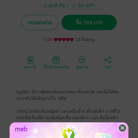
pink lily
นิยายรัก
ทดลองอ่าน
ซื้อ 269 บาท
5.00
13 Rating
อยากได้
ซื้อเป็นของขวัญ
ติดตาม
แชร์
บุญสิตา มีลางพิเศษเห็นอนาคตมาตั้งแต่เกิด แต่เมื่อได้พบ
เขากลับได้เห็นลางใน 'อดีต'
วรัชญ์ มักฝันเห็นหญิงสาวคนหนึ่งซ้ำๆ ตั้งแต่เด็ก จากที่ไม่
เคยเชื่อเรื่องผีสางกลับต้องเชื่อ และคิดว่า เธอ คือใครสัก
คนใน 'อดีต'
อดีตซึ่งถูกปิดบังด้วยคำว่า 'รัก'