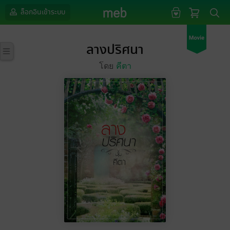
ล็อกอินเข้าระบบ
ลางปริศนา
โดย
คีตา