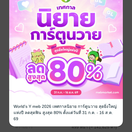
เขาเจ็บปวดด้วยความไม่รู้และโหยหาคำตอบ ใครบางคน
กำลังปิดบัง แต่อีกตนหนึ่งกำลังพยายามทำให้ความจริง
ปรากฏ
สร้างเป็น TV Series
ละครแนวดราม่า-ลึกลับ ลางปริศนา ทางช่อง 7HD
ผลงานคุณภาพจากค่าย ดาราวิดีโอ ฝีมือกำกับการ
แสดงโดย ฬอน คณวัชร สังวริบุตร ผู้กำกับหนุ่มไฟ
แรง
ดรามา
โรแมนติก
สืบสวน / นักสืบ
แฟนตาซี
ครอบครัว
ประเภทไฟล์
pdf, epub
(สารบัญ)
World's Y meb 2026 เทศกาลนิยาย การ์ตูนวาย สุดยิ่งใหญ่
แห่งปี ลดสุดฟิน สูงสุด 80% ตั้งแต่วันที่ 31 ก.ค. - 16 ส.ค.
วันที่วางขาย
22 พฤษภาคม 2561
69
ความยาว
499 หน้า (≈ 141,625 คำ)