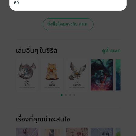
พิมพ์ จะไม่มีขายโดย MEB นะจ๊ะ สามารถสั่ง
69
ซื้อ หรือติดต่อคนขายโดยตรงเลยจ้ะ
สั่งซื้อโดยตรงกับ สนพ.
เล่มอื่นๆ ในซีรีส์
ดูทั้งหมด
เรื่องที่คุณน่าจะสนใจ