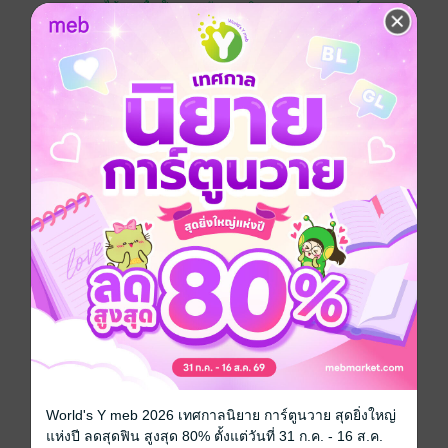
อยากได้
ซื้อเป็นของขวัญ
ติดตาม
แชร์
ตอนพิเศษหวาน ๆ ของตุลและภูจ้า
Boy love / Yaoi
ซีรีส์
MONSTER ISLAND
ประเภทไฟล์
pdf
วันที่วางขาย
25 พฤษภาคม 2561
ความยาว
35 หน้า
ราคาปก
90 บาท (ประหยัด 20%)
สนใจเวอร์ชันกระดาษ เชิญทางนี้!
World's Y meb 2026 เทศกาลนิยาย การ์ตูนวาย สุดยิ่งใหญ่
เวอร์ชันกระดาษมีวางขายที่เว็บไซต์สำนัก
แห่งปี ลดสุดฟิน สูงสุด 80% ตั้งแต่วันที่ 31 ก.ค. - 16 ส.ค.