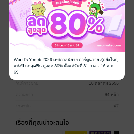
สำนักเลขาธิการมหาเถรสมาคม สำนักงานพระพุทธ
ศาสนาแห่งชาติ มูลนิธิศึกษาธิการ มูลนิธิวัดปัญญา
สำนักงานเครือข่ายองค์กรงดเหล้า ยุวพุทธิกสมาคมแห่ง
ประเทศไทยในพระบรมราชูปถัมภ์ และสำนักงานกองทุน
สนับสนุนการสร้างเสริมสุขภาพ (สสส.) จึงได้เกิด
โครงการ “สวดมนต์ข้ามปี เริ่มต้นดี ชีวิตดี ในปีใหม่” ขึ้น
เพื่อขยายแนวคิด และรณรงค์ให้ประชาชนชาวไทย ได้
ประกอบกิจกรรมอันเป็นมงคลในช่วงคืนวันส่งท้ายปีเก่า
ต้อนรับปีใหม่ ซึ่งสามารถกระทำได้ทั้งที่วัด สำนักปฏิบัติ
ธรรมและที่พักอาศัย
World's Y meb 2026 เทศกาลนิยาย การ์ตูนวาย สุดยิ่งใหญ่
แห่งปี ลดสุดฟิน สูงสุด 80% ตั้งแต่วันที่ 31 ก.ค. - 16 ส.ค.
ประเภทไฟล์
pdf
69
วันที่วางขาย
10 ตุลาคม 2556
ความยาว
94 หน้า
ราคาปก
ฟรี
เรื่องที่คุณน่าจะสนใจ