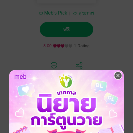
Meb's Pick
สุขภาพ
ฟรี
3.00
1 Rating
ติดตาม
แชร์
หากในโอกาสส่งท้ายปีเก่าต้อนรับปีใหม่ เราชาวไทยได้มา
ร่วมกัน “สวดมนต์ข้ามปี” จะเป็นการเริ่มต้นสิ่งดี ๆ ให้เกิด
ขึ้นกับชีวิต และแรงแห่งความตั้งใจดี จะเป็นพลังส่งให้
ความดีงามเกิดขึ้นในบ้านเมืองของเรา
ด้วยความร่วมแรง ความตั้งใจ ของหลายหน่วยงาน อาทิ