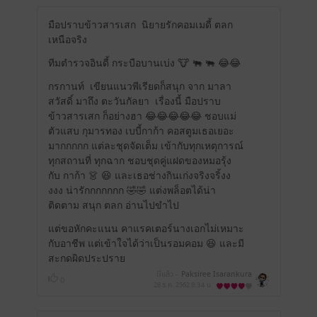
มือปราบข้าวสารเสก
นิยายรักคอมเมดี้ ตลก
เหนือจริง
ทีมตำรวจอินดี้ กระบือบานเบ่ง 🐮 🐃 🐃 😂😂
กรกานท์
เขียนแนวพีเรียดก็สนุก จาก มาลา
สวัสดิ์ มาถึง ตะวันกัลยา
เรื่องนี้ มือปราบ
ข้าวสารเสก ก็อย่างฮา 😂😂😂😂😂 ชอบแม่
ตัวแสบ กุมารทอง เบบี้กาก้า คอสตูมเธอเยอะ
มากกกกก แต่ละชุดจัดเต็ม เข้ากับทุกเหตุการณ์
ทุกสถานที่ ทุกฉาก ชอบชุดคู่แฝดของหมอรุ้ง
กับ กาก้า 👗 😆 และเธอช่างกินเก่งจริงจริ้งง
งงง น่ารักกกกกกก 🤣🤣 แต่งพล็อตได้น่า
ติดตาม สนุก ตลก อ่านไปขำไป
แต่ขอหักคะแนน คาแรคเตอร์นางเอกไม่เหมาะ
กับอาชีพ แต่เข้าใจได้ว่าเป็นรอมคอม 😆 และมี
สะกดผิดประปราย
มีแล้ว -
Paksiree Isarankura
0
28 ธ.ค. 2562
8:34 น.