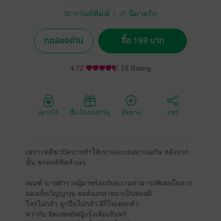
กานท์พิมพ์
นิยายรัก
ทดลองอ่าน
ซื้อ 199 บาท
4.72
18 Rating
อยากได้
ซื้อเป็นของขวัญ
ติดตาม
แชร์
เพราะคดีฆ่าปิดปากทำให้เขาและเธอมาเจอกัน หลังจาก
นั้น พรหมลิขิตล้วนๆ
สณฑ์ นายตำรวจผู้มาพร้อมกับความสามารถพิเศษในการ
มองเห็นวิญญาณ จนต้องกลายมาเป็นหมอผี
โจรไม่กลัว ลูกปืนไม่กลัว ผีก็ไม่เคยกลัว
ทว่ากับ จิตแพทย์หญิงรุ้งเคียงจันทร์