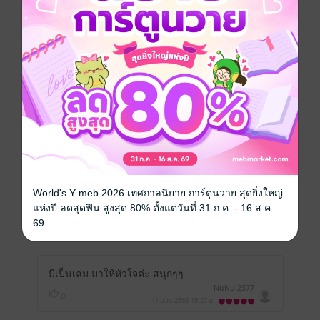
หน้าที่ 1
เรื่องก็สนุกดี แต่นางเอกงี่เง่ามาก มากจนไม่น่า
จะมีอาชีพเป็นจิตแพทย์ เพราะคนมีอาชีพนี้ด้าน
อารมณ์และการพูดจาเป็นสิ่งสำคัญ แต่นางเอก
กลับไม่มีคุณสมบัติที่จะเป็นได้เลย อ่านแล้ว
รำคาญนางเอกมาก
มีแล้ว -
momoko8803
0
18 ม.ค. 2563
13:18 น.
World's Y meb 2026 เทศกาลนิยาย การ์ตูนวาย สุดยิ่งใหญ่
มีเป็นเล่ม มาให้หัวใจค่ะ สนุกๆ
แห่งปี ลดสุดฟิน สูงสุด 80% ตั้งแต่วันที่ 31 ก.ค. - 16 ส.ค.
NuNui2377
69
0
11 ม.ค. 2563
15:28 น.
มีเป็นเล่ม มาให้หัวใจค่ะ สนุกๆๆ
NuNui2377
0
11 ม.ค. 2563
15:27 น.