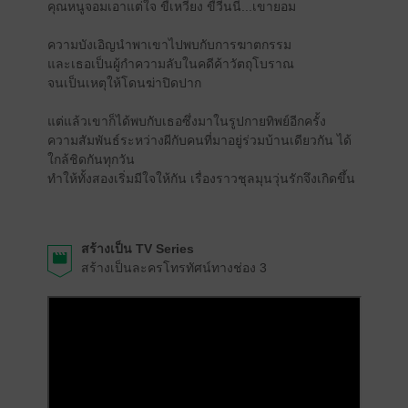
คุณหนูจอมเอาแต่ใจ ขี้เหวี่ยง ขี้วีนนี่...เขายอม
ความบังเอิญนำพาเขาไปพบกับการฆาตกรรม
และเธอเป็นผู้กำความลับในคดีค้าวัตถุโบราณ
จนเป็นเหตุให้โดนฆ่าปิดปาก
แต่แล้วเขาก็ได้พบกับเธอซึ่งมาในรูปกายทิพย์อีกครั้ง
ความสัมพันธ์ระหว่างผีกับคนที่มาอยู่ร่วมบ้านเดียวกัน ได้
ใกล้ชิดกันทุกวัน
ทำให้ทั้งสองเริ่มมีใจให้กัน เรื่องราวชุลมุนวุ่นรักจึงเกิดขึ้น
สร้างเป็น TV Series
สร้างเป็นละครโทรทัศน์ทางช่อง 3