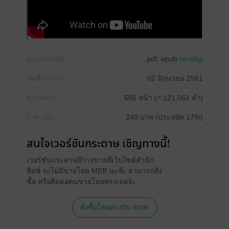
ประเภทไฟล์
pdf, epub
(สารบัญ)
วันที่วางขาย
02 มิถุนายน 2561
ความยาว
585 หน้า (≈ 121,061 คำ)
ราคาปก
240 บาท (ประหยัด 17%)
สนใจเวอร์ชันกระดาษ เชิญทางนี้!
เวอร์ชันกระดาษมีวางขายที่เว็บไซต์สำนัก
พิมพ์ จะไม่มีขายโดย MEB นะจ๊ะ สามารถสั่ง
ซื้อ หรือติดต่อคนขายโดยตรงเลยจ้ะ
สั่งซื้อโดยตรงกับ สนพ.