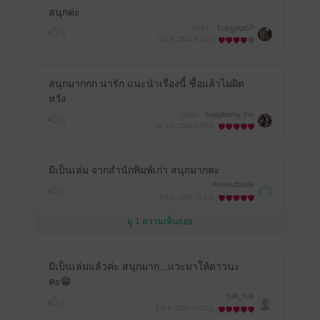
สนุกค่ะ
มีแล้ว -
TukgataSP
0
6 ต.ค. 2562
9:41 น.
สนุกมากกก น่ารัก แนะนำเรื่องนี้ ซื้อแล้วไม่ผิด
หวัง
มีแล้ว -
Soapberry Yin
0
14 ม.ค. 2562
9:55 น.
มีเป็นเล่ม จากสำนักพิมพ์เก่า สนุกมากคะ
Akreadbook
0
6 มิ.ย. 2561
12:2 น.
ดู 1 ความเห็นย่อย
มีเป็นเล่มแล้วค่ะ สนุกมาก...แวะมาให้ดาวนะ
คะ😁
tuk_tuk
0
3 มิ.ย. 2561
15:27 น.