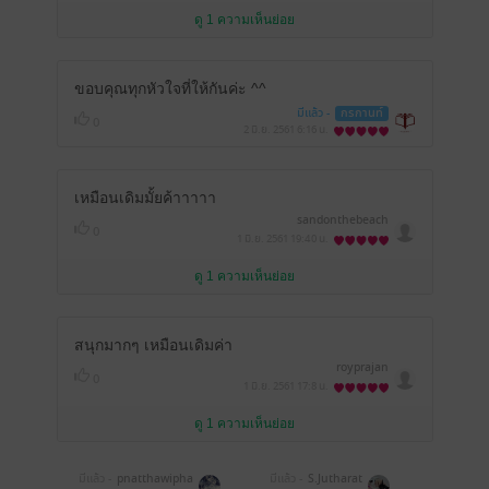
ดู 1 ความเห็นย่อย
ขอบคุณทุกหัวใจที่ให้กันค่ะ ^^
มีแล้ว -
กรกานท์
0
2 มิ.ย. 2561
6:16 น.
เหมือนเดิมมั้ยค้าาาาา
sandonthebeach
0
1 มิ.ย. 2561
19:40 น.
ดู 1 ความเห็นย่อย
สนุกมากๆ เหมือนเดิมค่า
royprajan
0
1 มิ.ย. 2561
17:8 น.
ดู 1 ความเห็นย่อย
มีแล้ว -
pnatthawipha
มีแล้ว -
S.Jutharat