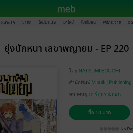
หน้าแรก
ขายดี
ใหม่มาแรง
มาใหม่
โปรโมชัน
ฟรีกระจาย
ฮิต
ยุ่งนักหนา เลขาพญายม - EP 220
โดย
NATSUMI EGUCHI
สำนักพิมพ์
Vibulkij Publishing
หมวดหมู่
การ์ตูนรายตอน
ซื้อ 10 บาท
No Rat