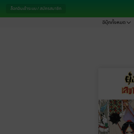
ล็อกอินเข้าระบบ / สมัครสมาชิก
อีบุ๊กทั้งหมด