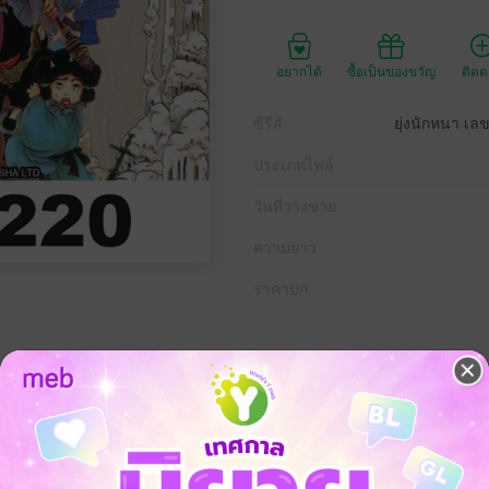
อยากได้
ซื้อเป็นของขวัญ
ติด
ซีรีส์
ยุ่งนักหนา เ
ประเภทไฟล์
วันที่วางขาย
ความยาว
ราคาปก
อยู่
ขุม” กับ “นรกเย็นแปดขุม”
น 272 ขุม นรกกว้างใหญ่ขนาดนั้น
รื่น เพราะมีนักบริหารจัดการที่เก่งกาจ
ยอันดับหนึ่งของท่านพญายม