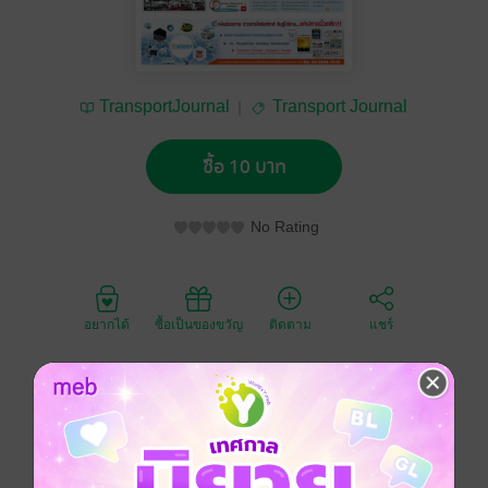
TransportJournal
Transport Journal
ซื้อ 10 บาท
No Rating
อยากได้
ซื้อเป็นของขวัญ
ติดตาม
แชร์
เจาะลึกโลจิสติกส์ ไอที พลังงาน ทางบก ทางน้ำ ทาง
อากาศ การค้า ประกัน ยานยนต์ การศึกษา