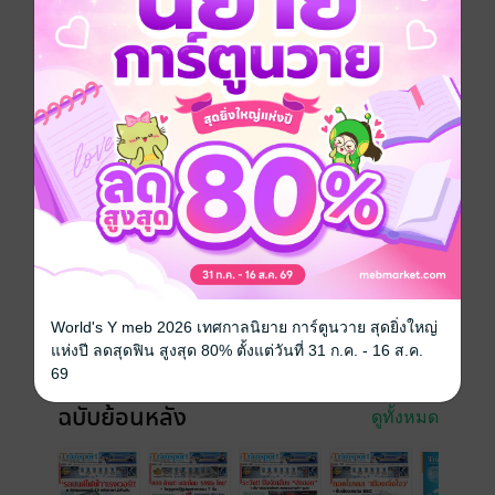
ประเภทไฟล์
pdf
วันที่วางขาย
02 มิถุนายน 2561
ความยาว
20 หน้า
ราคาปก
20 บาท (ประหยัด 50%)
สนใจเวอร์ชันกระดาษ เชิญทางนี้!
เวอร์ชันกระดาษมีวางขายที่เว็บไซต์สำนัก
พิมพ์ จะไม่มีขายโดย MEB นะจ๊ะ สามารถสั่ง
ซื้อ หรือติดต่อคนขายโดยตรงเลยจ้ะ
สั่งซื้อโดยตรงกับ สนพ.
World's Y meb 2026 เทศกาลนิยาย การ์ตูนวาย สุดยิ่งใหญ่
แห่งปี ลดสุดฟิน สูงสุด 80% ตั้งแต่วันที่ 31 ก.ค. - 16 ส.ค.
69
ฉบับย้อนหลัง
ดูทั้งหมด