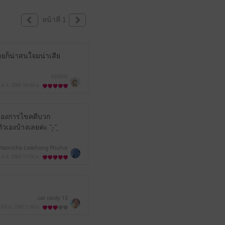
หน้าที่ 1
ายก็น่าสนใจมน่าเสีย
미마이
 ส.ค. 2563
18:40 น.
รื่องการไขคดีบวก
งบ้างเลยค่ะ ˘̩̩-˘̩̩
Natnicha Lodchong Phuhoi
 ส.ค. 2563
17:54 น.
cat catdy 13
16 มิ.ย. 2562
1:30 น.