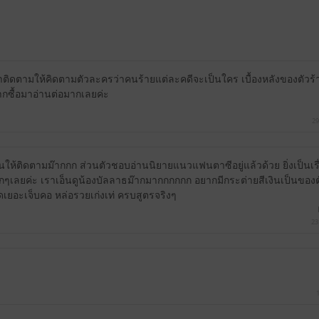
น่าติดตามให้คิดตามตัวละครว่าคนร้ายแต่ละคดีจะเป็นใคร เบื้องหลังของตัวร้
ยากซื้อมาอ่านต่อมากเลยค่ะ
29
นให้ติดตามม๊ากกก ส่วนตัวชอบอ่านนิยายแนวแฟนตาซีอยู่แล้วด้วย ยิ่งเป็นเ
ากๆเลยค่ะ เราเอ็นดูน้องบัลลาธม๊ากมากกกกกก อยากมีกระต่ายสีเงินเป็นของตัวเอ
เยอะเจ็บคอ หล่อรวยเก่งเท่ ครบสูตรจริงๆ
23