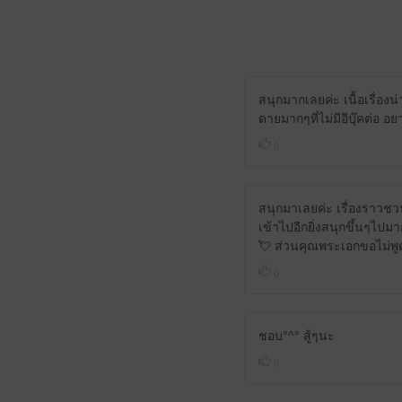
สนุกมากเลยค่ะ เนื้อเรื่อง
ดายมากๆที่ไม่มีอีบุ๊คต่อ อ
0
สนุกมาเลยค่ะ เรื่องราวชว
เข้าไปอีกยิ่งสนุกขึ้นๆไปม
💘 ส่วนคุณพระเอกขอไม่พูด
0
ชอบ°^° สู้ๆนะ
0