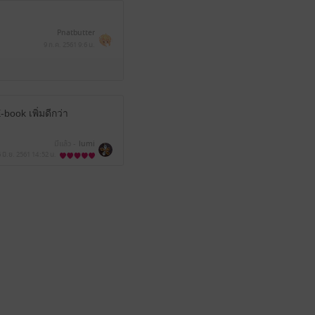
Pnatbutter
9 ก.ค. 2561
9:6 น.
ook เพิ่มดีกว่า
มีแล้ว -
lumi
6 มิ.ย. 2561
14:52 น.