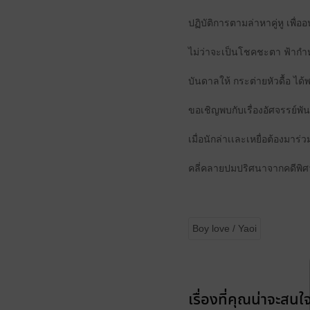
ปฏิบัติการตามล่าหาคู่หู เพื่ออ
ไม่ว่าจะเป็นโชคชะตา ฟ้ากำห
บันดาลให้ กระต่ายหัวดื้อ ได
ขอเชิญพบกับเรื่องอัศจรรย์
เมื่อนักล่าเเละเหยื่อต้องมาร่ว
คลี่คลายปมปริศนาจากคดีพิศว
Boy love / Yaoi
เรื่องที่คุณน่าจะสนใ