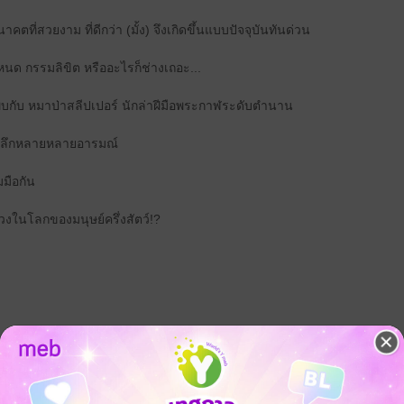
นาคตที่สวยงาม ที่ดีกว่า (มั้ง) จึงเกิดขึ้นแบบปัจจุบันทันด่วน
นด กรรมลิขิต หรืออะไรก็ช่างเถอะ...
้พบกับ หมาป่าสลีปเปอร์ นักล่าฝีมือพระกาฬระดับตำนาน
พันลึกหลายหลายอารมณ์
มมือกัน
งในโลกของมนุษย์ครึ่งสัตว์!?
จ