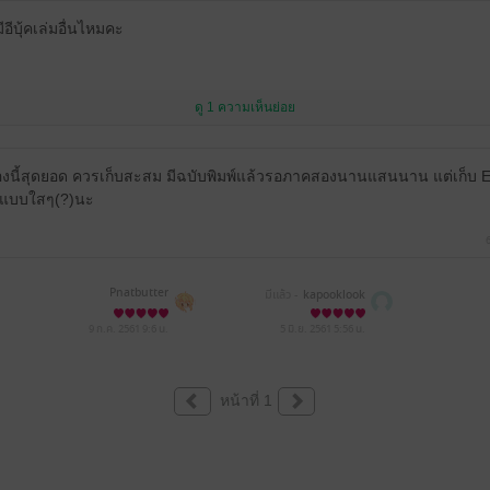
ีอีบุ้คเล่มอื่นไหมคะ
ดู 1 ความเห็นย่อย
ื่องนี้สุดยอด ควรเก็บสะสม มีฉบับพิมพ์แล้วรอภาคสองนานแสนนาน แต่เก็บ E-b
ดี แบบใสๆ(?)นะ
Pnatbutter
มีแล้ว -
kapooklook
9 ก.ค. 2561
9:6 น.
5 มิ.ย. 2561
5:56 น.
หน้าที่ 1