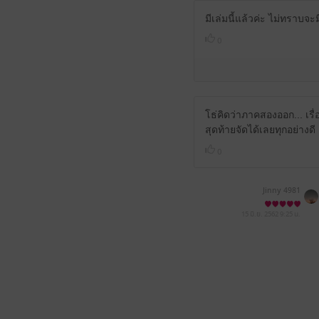
มีเล่มนี้แล้วค่ะ ไม่ทราบจะม
0
โธ่คิดว่าภาคสองออก... เร
สุดท้ายจัดได้เลยทุกอย่าง
0
Jinny 4981
15 มิ.ย. 2562
9:25 น.