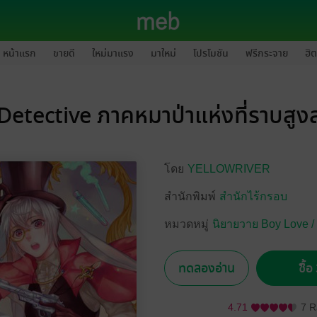
หน้าแรก
ขายดี
ใหม่มาแรง
มาใหม่
โปรโมชัน
ฟรีกระจาย
ฮิต
Detective ภาคหมาป่าแห่งที่ราบสูงส
โดย
YELLOWRIVER
สำนักพิมพ์
สำนักไร้กรอบ
หมวดหมู่
นิยายวาย Boy Love /
ทดลองอ่าน
ซื้
4.71
7 R