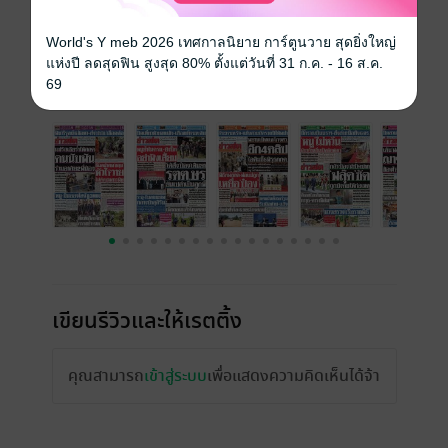
ความยาว
24 หน้า
ราคาปก
10 บาท
World's Y meb 2026 เทศกาลนิยาย การ์ตูนวาย สุดยิ่งใหญ่
แห่งปี ลดสุดฟิน สูงสุด 80% ตั้งแต่วันที่ 31 ก.ค. - 16 ส.ค.
69
ฉบับย้อนหลัง
ดูทั้งหมด
เขียนรีวิวและให้เรตติ้ง
คุณสามารถ
เข้าสู่ระบบ
เพื่อแสดงความคิดเห็นได้จ้า