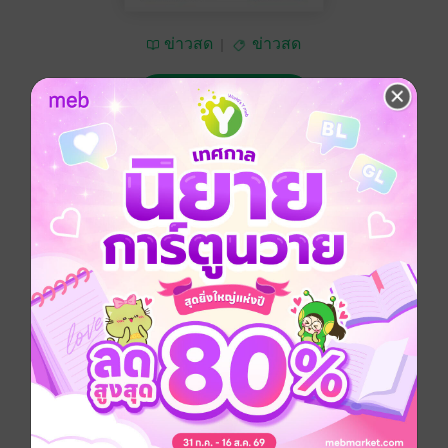
ข่าวสด
ข่าวสด
ซื้อ 10 บาท
No Rating
อยากได้
ซื้อเป็นของขวัญ
ติดตาม
แชร์
หนังสือพิมพ์ข่าวสด วันพุธที่ 6 มิถุนายน พ.ศ.2561
ประเภทไฟล์
pdf
วันที่วางขาย
05 มิถุนายน 2561