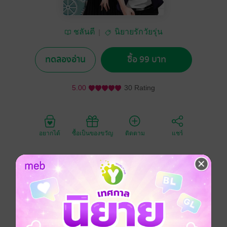
ชลันตี
นิยายรักวัยรุ่น
ทดลองอ่าน
ซื้อ 99 บาท
5.00
30 Rating
อยากได้
ซื้อเป็นของขวัญ
ติดตาม
แชร์
ตอนพิเศษของนายวิศวะกับนางสาวอักษรที่ไม่มีในเรื่อง
หลัก ประกอบด้วย
ตอนพิเศษติช่าวิน 7 บท
ตอนพิเศษลูกแฝดพี่ณุ 2 บท
ตอนพิเศษปีใหม่ 2 บท