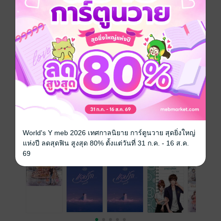
โรแมนติก
วิศวะ
อักษรศาสตร์
ซีรีส์
นายวิศวะกับนางสาวอักษร
ประเภทไฟล์
pdf, epub
(สารบัญ)
วันที่วางขาย
06 มิถุนายน 2561
ความยาว
96 หน้า (≈ 26,739 คำ)
ราคาปก
159 บาท (ประหยัด 37%)
World's Y meb 2026 เทศกาลนิยาย การ์ตูนวาย สุดยิ่งใหญ่
แห่งปี ลดสุดฟิน สูงสุด 80% ตั้งแต่วันที่ 31 ก.ค. - 16 ส.ค.
เล่มอื่นๆ ในซีรีส์
ดูทั้งหมด
69