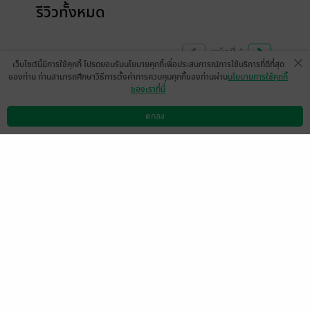
รีวิวทั้งหมด
หน้าที่ 1
เว็บไซต์นี้มีการใช้คุกกี้ โปรดยอมรับนโยบายคุกกี้เพื่อประสบการณ์การใช้บริการที่ดีที่สุด
ของท่าน ท่านสามารถศึกษาวิธีการตั้งค่าการควบคุมคุกกี้ของท่านผ่าน
นโยบายการใช้คุกกี้
ของเราที่นี่
เรื่องนี้มีทั้งหนังสือและตามมาเก็บebook มัน
สนุกมาก
ตกลง
ดาวน์โหลดแอป
วิธีการใช้งาน
ติดต่อเรา
มีแล้ว -
Mhoo Ty
0
4 พ.ค. 2564
11:10 น.
น่ารักมาก รักพี่ณุที่เสมอต้น เสมอปลายตลอด
รักลูกหว้าที่มีอะไรมาเซอร์ไพร์ให้ตื่นเต้น
ตลอด....
มีแล้ว -
prigsy
0
16 ก.พ. 2564
23:58 น.
รักพี่ณุที่สุดดดดดด
มีแล้ว -
Ingearn93
0