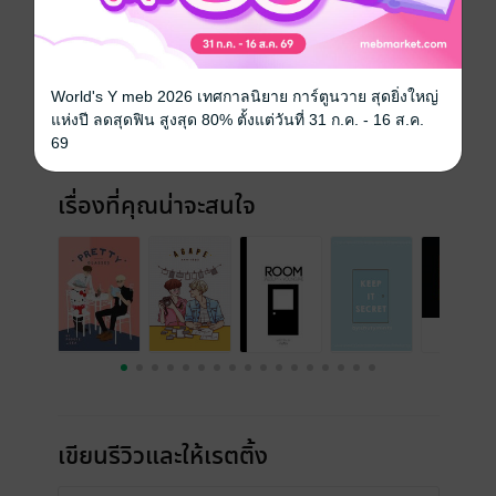
ประเภทไฟล์
pdf, epub
(สารบัญ)
วันที่วางขาย
11 มิถุนายน 2561
World's Y meb 2026 เทศกาลนิยาย การ์ตูนวาย สุดยิ่งใหญ่
ความยาว
591 หน้า (≈ 139,927 คำ)
แห่งปี ลดสุดฟิน สูงสุด 80% ตั้งแต่วันที่ 31 ก.ค. - 16 ส.ค.
69
ราคาปก
358 บาท (ประหยัด 58%)
เรื่องที่คุณน่าจะสนใจ
เขียนรีวิวและให้เรตติ้ง