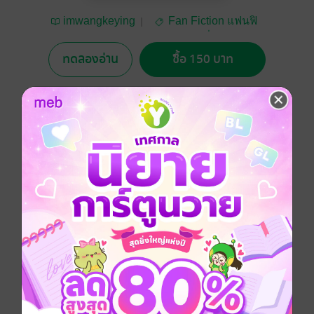
imwangkeying
Fan Fiction แฟนฟิ
คชั่น
ทดลองอ่าน
ซื้อ 150 บาท
5.00
1 Rating
อยากได้
ซื้อเป็นของขวัญ
ติดตาม
แชร์
เขาว่ากันว่า...ถ้าหากเรามีความสุขเวลามักจะเดินเร็วขึ้น
เป็นเท่าตัว
เห็นว่ามันจะจริงแล้วล่ะ 1 ปี มันแค่ระยะเวลาสั้นๆเท่านั้น
เอง ; แฟนฟิคโรแมนติกดราม่า อบอุ่นหัวใจจนคุณวางไม่
ลง (เนื้อเรื่องหลัก + special ที่ไม่สามารถอ่านได้จากที่ไหน
นอกจากในเล่ม!)