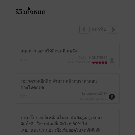
รีวิวทั้งหมด
หน้าที่ 1
สนุกค่าา อยากให้มีตอนพิเศษจัง
มีแล้ว -
HONEY5890
1
6 ม.ค. 2562
23:8 น.
รอราคาลดอีกนิด จำนวนหน้ากับราคาค่อน
ข้างโหดดดด
karunanont2197
0
14 มิ.ย. 2561
23:44 น.
ราคาโปร ลดก็เหมือนไม่ลด มันยังสูงอยู่เลยนะ
จัดทั้งที...ใจๆหน่อยมั้ยจ๊ะไรท์ 80% ไป
เลย...แนะนำเนอะ เพื่อเพิ่มยอดโหลด😄😄😄