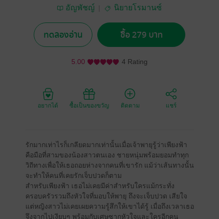
อัญพัชญ์
นิยายโรมานซ์
ทดลองอ่าน
ซื้อ 279 บาท
5.00
4 Rating
อยากได้
ซื้อเป็นของขวัญ
ติดตาม
แชร์
รักมากเท่าไรก็เกลียดมากเท่านั้นเมื่อเจ้าพายุรู้ว่าเพียงฟ้า
คือมือที่สามของน้องสาวตนเอง ชายหนุ่มพร้อมยอมทำทุก
วิถีทางเพื่อให้เธอถอยห่างจากคนที่เขารัก แม้ว่าเส้นทางนั้น
จะทำให้คนที่เคยรักเจ็บปวดก็ตาม
สำหรับเพียงฟ้า เธอไม่เคยมีค่าสำหรับใครแม้กระทั่ง
ครอบครัวรวมถึงหัวใจที่มอบให้พายุ ถึงจะเจ็บปวด เสียใจ
แต่หญิงสาวไม่เคยเผยความรู้สึกให้เขาได้รู้ เมื่อถึงเวลาเธอ
จึงจากไปเงียบๆ พร้อมกับเศษซากหัวใจและใครอีกคน