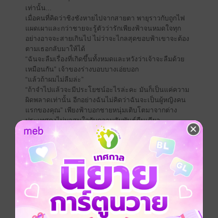
เท่านั้น...
เมื่อคนที่คิดว่าชิงชังหายไปจากสายตา พายุราวกับถูกไฟ
แผดเผาและกว่าชายจะรู้ตัวว่ารักเพียงฟ้าจนหมดใจทุก
อย่างอาจจะสายเกินไป ไม่ว่าจะไกลสุดขอบฟ้าเขาจะต้อง
ตามเธอกลับมาให้ได้
“ฉันจะลืมเรื่องที่เกิดขึ้นทั้งหมดและหวังว่าเจ้าจะลืมด้วย
เหมือนกัน” เจ้าของร่างบอบบางเอ่ยบอก
“แล้วถ้าผมไม่ลืมล่ะ”
“ถ้าจำไปแล้วจะมีประโยชน์อะไรล่ะคะ มันก็เป็นแค่ความ
ผิดพลาดเท่านั้น อีกอย่างฉันไม่คิดว่าฉันจะเป็นผู้หญิงคน
แรกของคุณ” เพียงฟ้าบอกชายหนุ่มเติบโตมาจากต่าง
ประเทศคงไม่มาสนใจกับความสัมพันธ์คืนเดียว
“แต่ผมเป็นผู้ชายคนแรกของคุณ”
ปล.ใครสนใจเรื่องก่อนหน้าคือเรื่อง เจ้าสาวจำเลยใจ
นะคะ
ประเภทไฟล์
pdf, epub
(สารบัญ)
วันที่วางขาย
13 มิถุนายน 2561