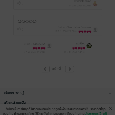
Red.Valentine
0
14 มิ.ย. 2561
11:26 น.
😊😊😊😊😊
มีแล้ว -
Chonticha Boonnoi
0
12 มิ.ย. 2561
23:50 น.
แม่เฟื่อง
มีแล้ว -
bank5664
2 ก.พ. 2562
15:29 น.
16 มิ.ย. 2561
7:41 น.
หน้าที่ 1
เลือกหมวดหมู่
+
บริการช่วยเหลือ
+
เว็บไซต์นี้มีการใช้คุกกี้ โปรดยอมรับนโยบายคุกกี้เพื่อประสบการณ์การใช้บริการที่ดีที่สุด
เกี่ยวกับเรา
+
ของท่าน ท่านสามารถศึกษาวิธีการตั้งค่าการควบคุมคุกกี้ของท่านผ่าน
นโยบายการใช้คุกกี้