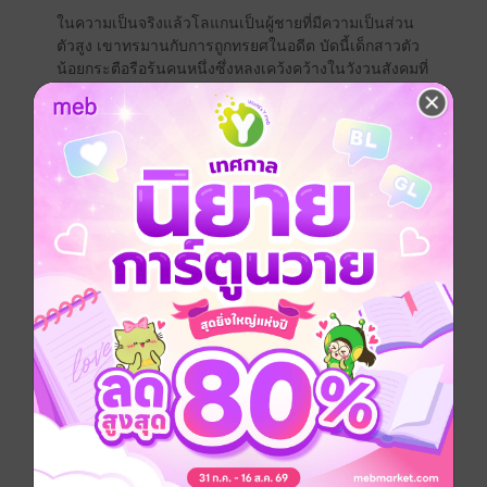
ในความเป็นจริงแล้วโลแกนเป็นผู้ชายที่มีความเป็นส่วน
ตัวสูง เขาทรมานกับการถูกทรยศในอดีต บัดนี้เด็กสาวตัว
น้อยกระตือรือร้นคนหนึ่งซึ่งหลงเคว้งคว้างในวังวนสังคมที่
ยุ่งยากซับซ้อนของลอนดอน กำลังสร้างความวุ่นวายให้กับ
ชีวิตของเขาด้วยเสน่ห์มีชีวิตชีวาและความสวยงาม
บริสุทธิ์ของหล่อน แต่เมื่อแผนการที่จะทำให้เขาตั้งตัวไม่
ติดด้วยจูบของหล่อนเริ่มเบ่งบานเป็นอย่างอื่นที่เร้าใจกว่า
โลแกนกับแมเดลีนจะมีความกล้าพอที่จะสลัดหน้ากากที่
ปิดบังความรู้สึกอันแท้จริงหรือไม่...
หนังสือแปล
นิยายตะวันตกแปล
โรแมนติก
โรมานซ์
ย้อนยุค/พีเรียด
ซีรีส์
โรงละครซ่อนรัก
ประเภทไฟล์
pdf, epub
(สารบัญ)
วันที่วางขาย
16 มิถุนายน 2561