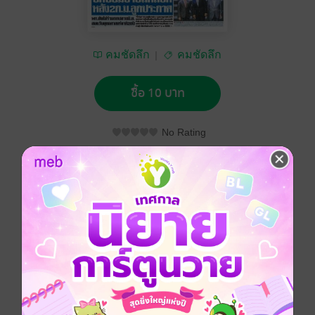
คมชัดลึก
คมชัดลึก
ซื้อ 10 บาท
No Rating
อยากได้
ซื้อเป็นของขวัญ
ติดตาม
แชร์
คมชัดลึก วันเสาร์ที่ 16 มิถุนายน พ.ศ.2561
ประเภทไฟล์
pdf
วันที่วางขาย
15 มิถุนายน 2561