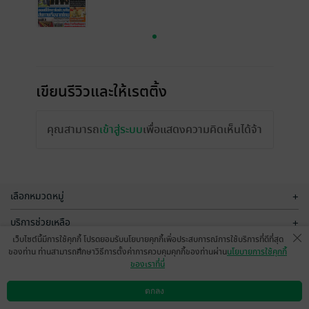
เขียนรีวิวและให้เรตติ้ง
คุณสามารถ
เข้าสู่ระบบ
เพื่อแสดงความคิดเห็นได้จ้า
เลือกหมวดหมู่
+
บริการช่วยเหลือ
+
เว็บไซต์นี้มีการใช้คุกกี้ โปรดยอมรับนโยบายคุกกี้เพื่อประสบการณ์การใช้บริการที่ดีที่สุด
เกี่ยวกับเรา
+
ของท่าน ท่านสามารถศึกษาวิธีการตั้งค่าการควบคุมคุกกี้ของท่านผ่าน
นโยบายการใช้คุกกี้
ของเราที่นี่
กลุ่มธุรกิจในเครือ
+
ตกลง
ดาวน์โหลดแอป
วิธีการใช้งาน
ติดต่อเรา