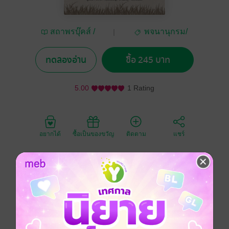
สถาพรบุ๊คส์ /
พจนานุกรม/
Satapornbooks
ปทานุกรม/สารานุกรม
ทดลองอ่าน
ซื้อ 245 บาท
5.00
1 Rating
อยากได้
ซื้อเป็นของขวัญ
ติดตาม
แชร์
การเรียนรู้ในเรื่องราวและวิชาการสาขาต่างๆ โดยกว้าง
ขวาง เป็นเหตุให้เกิดความรู้ ความคิด และความฉลาด ซึ่ง
เป็นปัจจัยสำคัญที่สุดสำหรับชีวิต ช่วยให้บุคคลสามารถ
สร้างประโยชน์สุข สร้างความเจริญ มั่นคงให้เเก่ตนเอง
ทั้งแก่สังคมและบ้านเมือง อันเป็นที่พึ่งอาศัยได้ ทุกคนจึง
ควรมีโอกาสที่จะศึกษาหาความรู้ ได้ตามความประสงค์