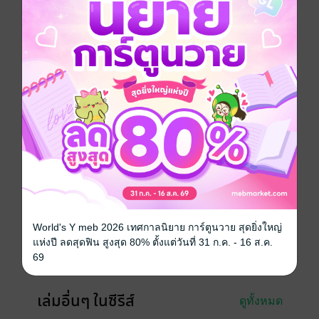
สถานการณ์ แต่ว่าคนที่ได้พบในตอนนั้นคือศาสตราจาร
ย์ฮันซาวะกับผู้หญิงชั่วเอนามิ!! ฮารุกิจึงพาทั้งสองคนมุ่ง
หน้าไปยังคาวะอุจิซึ่งเป็นพื้นที่ปลอดภัย!!
การ์ตูนญี่ปุ่น
ทะลึ่ง
ดรามา
สยองขวัญ
แอกชัน
ซีรีส์
INFECTION เชื้อมรณะ
ประเภทไฟล์
pdf
วันที่วางขาย
14 พฤศจิกายน 2561
World's Y meb 2026 เทศกาลนิยาย การ์ตูนวาย สุดยิ่งใหญ่
ความยาว
196 หน้า
แห่งปี ลดสุดฟิน สูงสุด 80% ตั้งแต่วันที่ 31 ก.ค. - 16 ส.ค.
69
ราคาปก
70 บาท (ประหยัด 1%)
เล่มอื่นๆ ในซีรีส์
ดูทั้งหมด