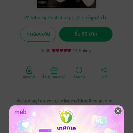
Vibulkij Publishing
การ์ตูนทั่วไป
ทดลองอ่าน
ซื้อ 69 บาท
5.00
14 Rating
อยากได้
ซื้อเป็นของขวัญ
ติดตาม
แชร์
เซ็นไดตกอยู่ในสภาวะยุ่งเหยิงอย่างไม่เคยมีมาก่อน จาก
การปรากฏตัวของ "พาหะ" พาหะเกิดการเปลี่ยนแปลง จน
ตัวใหญ่ขึ้นอย่างผิดปกติ เริ่มจู่โจมผู้คนอีกครั้งด้วยพลัง
มหาศาลกว่าเรี่ยวแรงของมนุษย์ ฮารุกิที่กลายเป็นนักผจญ
เพลิงเพื่อช่วยเหลือผู้คน เข้าร่วมกับแผนการช่วยเหลือ
ศาสตราจารย์ฮันซาวะ ผู้กุมกุญแจในการควบคุม