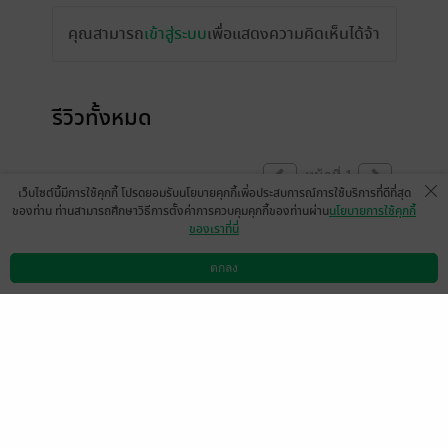
คุณสามารถ
เข้าสู่ระบบ
เพื่อแสดงความคิดเห็นได้จ้า
รีวิวทั้งหมด
หน้าที่ 1
เว็บไซต์นี้มีการใช้คุกกี้ โปรดยอมรับนโยบายคุกกี้เพื่อประสบการณ์การใช้บริการที่ดีที่สุด
ของท่าน ท่านสามารถศึกษาวิธีการตั้งค่าการควบคุมคุกกี้ของท่านผ่าน
นโยบายการใช้คุกกี้
ของเราที่นี่
1 ในวรรณกรรมแนวเอาชีวิตรอดที่ชอบที่สุด
มีแล้ว -
ตกลง
Ratchaphat Joeberwocky
ดาวน์โหลดแอป
วิธีการใช้งาน
ติดต่อเรา
0
Phasee
14 พ.ย. 2564
7:50 น.
มีแล้ว -
King1194
มีแล้ว -
กิตติ โลหารชุน
14 ก.พ. 2566
14:41 น.
7 มิ.ย. 2565
21:22 น.
มีแล้ว -
T H O M A S
มีแล้ว -
นายหัวเม่น
2 ก.พ. 2565
9:13 น.
4 ม.ค. 2565
18:29 น.