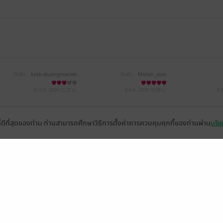
มีแล้ว -
krek-duangmanee
มีแล้ว -
Melon_aun
21 ต.ค. 2556
12:27 น.
9 ต.ค. 2556
10:59 น.
9 
ที่ดีที่สุดของท่าน ท่านสามารถศึกษาวิธีการตั้งค่าการควบคุมคุกกี้ของท่านผ่าน
นโยบ
หน้าที่ 1
่วยเหลือ
เกี่ยวกับเรา
อีบุ๊ก
ข่าวสารและกิจกรรม
านหนังสือ
ติดต่อเรา