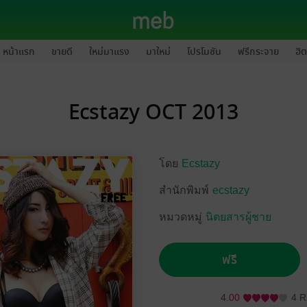
หน้าแรก
ขายดี
ใหม่มาแรง
มาใหม่
โปรโมชัน
ฟรีกระจาย
ฮิต
Ecstazy OCT 2013
โดย
Ecstazy
สำนักพิมพ์
ecstazy
หมวดหมู่
นิตยสารผู้ชาย
ฟรี
4.00
4 R