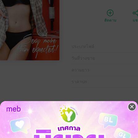
ติดตาม
แชร
ประเภทไฟล์
วันที่วางขาย
ความยาว
ราคาปก
y สุด Hipที่ผสมผสานความเป็นแฟชั่นและไอทีด้วยการถ่ายภาพ fashion จาก
ยมากมายด้วยคุณภาพ เช่น - fashion set สุด sexy - เรื่องราวข่าวสารเกี่ย
ี - แนะนำGadget เท่ๆ - Instagram ของดาราสาวสวย sexy ที่น่าติดตาม - 9
่หามาดูได้ที่บ้าน - รวบรวมข่าวแปลกๆบนโลกใบนี้ และสามารถติดตามพวกเราได
ezymagazine นะครับ