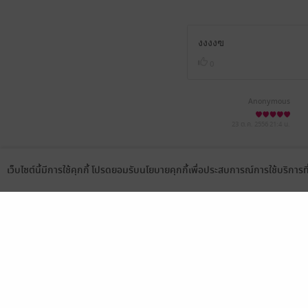
งงงงฃ
0
Anonymous
23 ต.ค. 2556
21:4 น.
เว็บไซต์นี้มีการใช้คุกกี้ โปรดยอมรับนโยบายคุกกี้เพื่อประสบการณ์การใช้บริการ
Language
ดาวน์โหลดแอป
เลือกหมวดหมู่
บริการช
นิยาย
สมัครขาย
การ์ตูน
สมัครอ่