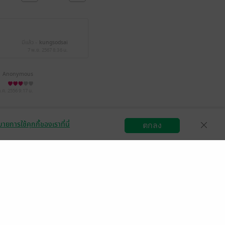
มีแล้ว -
kungsodsai
7 พ.ย. 2567
8:36 น.
Anonymous
ต.ค. 2556
9:17 น.
ายการใช้คุกกี้ของเราที่นี่
ตกลง
สมัครขายอีบุ๊ก
วิธีการใช้งาน
ติดต่อเรา
กลุ่มธุรกิจในเครือ
Central
OfficeMate