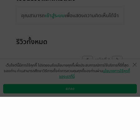
คุณสามารถ
เข้าสู่ระบบ
เพื่อแสดงความคิดเห็นได้จ้า
รีวิวทั้งหมด
หน้าที่ 1
เว็บไซต์นี้มีการใช้คุกกี้ โปรดยอมรับนโยบายคุกกี้เพื่อประสบการณ์การใช้บริการที่ดีที่สุด
ของท่าน ท่านสามารถศึกษาวิธีการตั้งค่าการควบคุมคุกกี้ของท่านผ่าน
นโยบายการใช้คุกกี้
ของเราที่นี่
Like it
Anonymous
ตกลง
ดาวน์โหลดแอป
วิธีการใช้งาน
ติดต่อเรา
0
21 ก.ค. 2555
8:54 น.
ผมwan wantie1965@hotmail.comnผมชาย
เกิก11/3/2508 คนรักซ้อนแต่เปิดเผืยหญิงมีลูก
กับผม1คนผู้หญิงคนรักซ้อนเกิด27/7/2529
อยากทราบว่าอนาคตจะเป็นอย่างไล ตอนนี้มี
ปากเสียงกันแล้วขาดการติดต่อมา2เดือนแล้ว