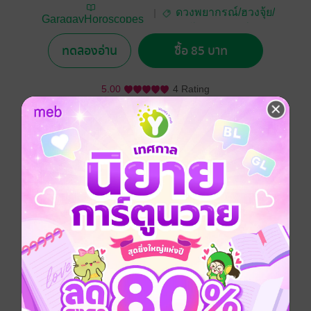
ดวงพยากรณ์/ฮวงจุ้ย/
GaragayHoroscopes
โหราศาสตร์
ทดลองอ่าน
ซื้อ 85 บาท
5.00
4 Rating
อยากได้
ซื้อเป็นของขวัญ
ติดตาม
แชร์
เพลิดเพลินกับเรื่องราวของราศีประจำตัวเอง เรียนรู้และ
อ่านใจคู่รัก คนใกล้ชิด หรือผู้คนที่เกี่ยวข้อง พร้อมเกร็ดน่ารู้
ของแต่ละราศี
Top Hit Mid Year 2017 : Non-Fiction
ดวงประจำปีนักษัตร