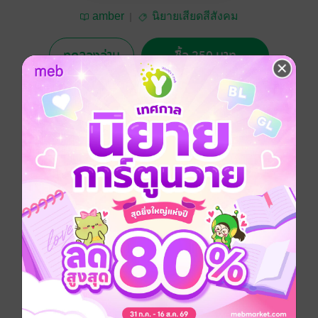
amber
นิยายเสียดสีสังคม
ทดลองอ่าน
ซื้อ 250 บาท
No Rating
อยากได้
ซื้อเป็นของขวัญ
ติดตาม
แชร์
บทสรุปของชีวิตเด็กยากจนที่มีความทะเยอทะยานอยากจะ
รำ่รวย ที่สุดท้ายแล้วเขาจะเหลืออะไรให้กับชีวิต
ประเภทไฟล์
pdf
วันที่วางขาย
22 มิถุนายน 2561