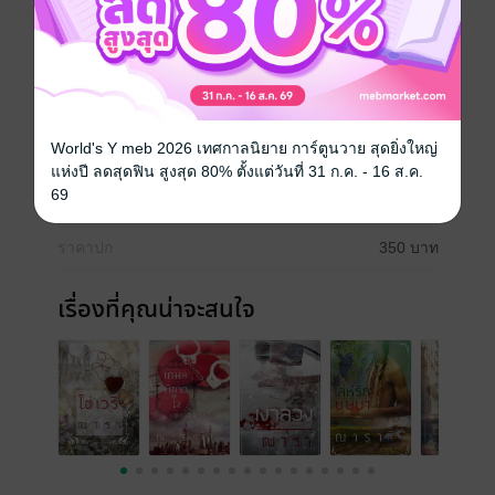
เช่นกัน
สร้างเป็น TV Series
สร้างเป็นละครช่อง 7 ภาคต่อของโซ่เวรี
ประเภทไฟล์
pdf, epub
(สารบัญ)
World's Y meb 2026 เทศกาลนิยาย การ์ตูนวาย สุดยิ่งใหญ่
วันที่วางขาย
22 มิถุนายน 2561
แห่งปี ลดสุดฟิน สูงสุด 80% ตั้งแต่วันที่ 31 ก.ค. - 16 ส.ค.
69
ความยาว
714 หน้า (≈ 178,031 คำ)
ราคาปก
350 บาท
เรื่องที่คุณน่าจะสนใจ