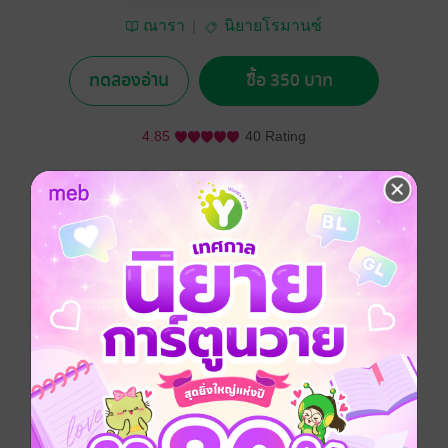
ณารา
นิยายโรมานซ์
ทดลองอ่าน
ซื้อ 350 บาท
4.85
40 Rating
อยากได้
ซื้อเป็นของขวัญ
ติดตาม
แชร์
เพราะวิมาลาต้องแบกภาระของครอบครัว เธอจึงตัดสินใจ
ยอมทำตามที่มารดาต้องการ แม้จะรู้ว่ามันไม่ถูกต้อง มันคือ
ก้าวแรกที่ทำให้เธอถลำลึกทั้งกายและใจไปกับ กันย์ นาย
หัวที่เธอถูกส่งไปล้วงความลับ หากคนที่ต้องมารับกรรมท้ัง
หมด คือเธอเมื่อเขาค้นพบความจริง การแก้แค้นจึงเริ่ม
ต้น...เมื่อกันย์เคยมีประสบการณ์แต่งงานในอดีตที่เจ็บปวด
เมื่อวิมาลาทำร้ายเขาได้ เขาก็ตอบแทนเธออย่างสาสม