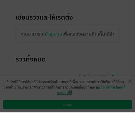
เขียนรีวิวและให้เรตติ้ง
คุณสามารถ
เข้าสู่ระบบ
เพื่อแสดงความคิดเห็นได้จ้า
รีวิวทั้งหมด
หน้าที่ 1
เว็บไซต์นี้มีการใช้คุกกี้ โปรดยอมรับนโยบายคุกกี้เพื่อประสบการณ์การใช้บริการที่ดีที่สุด
ของท่าน ท่านสามารถศึกษาวิธีการตั้งค่าการควบคุมคุกกี้ของท่านผ่าน
นโยบายการใช้คุกกี้
ของเราที่นี่
สนุกค่ะ ชีวิตนางเอกน่าสงสาร พระเอกไม่ได้
ร้ายมากยังมีเหตุผล อยากให้มีตอนพิเศษบ้างจัง
ตกลง
ดาวน์โหลดแอป
วิธีการใช้งาน
ติดต่อเรา
มีแล้ว -
นิรนามID : 5IAW5Ta124
0
3 พ.ย. 2567
15:48 น.
สนุกมากค่ะ สงสารนางเอกมาก