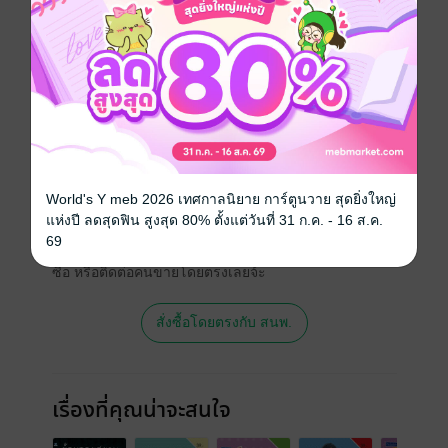
ประเภทไฟล์
pdf
วันที่วางขาย
01 กรกฎาคม 2561
ความยาว
128 หน้า
ราคาปก
119 บาท (ประหยัด 20%)
สนใจเวอร์ชันกระดาษ เชิญทางนี้!
World's Y meb 2026 เทศกาลนิยาย การ์ตูนวาย สุดยิ่งใหญ่
แห่งปี ลดสุดฟิน สูงสุด 80% ตั้งแต่วันที่ 31 ก.ค. - 16 ส.ค.
เวอร์ชันกระดาษมีวางขายที่เว็บไซต์สำนัก
69
พิมพ์ จะไม่มีขายโดย MEB นะจ๊ะ สามารถสั่ง
ซื้อ หรือติดต่อคนขายโดยตรงเลยจ้ะ
สั่งซื้อโดยตรงกับ สนพ.
เรื่องที่คุณน่าจะสนใจ