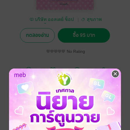
บริษัท ออลเดย์ ช็อป
สุขภาพ
ปิ้ง จำกัด
ทดลองอ่าน
ซื้อ 95 บาท
No Rating
อยากได้
ซื้อเป็นของขวัญ
ติดตาม
แชร์
การดูเเลลูกน้อยอันเป็นที่รัก หมายถึงการใส่ใจ การให้เวลา
การมอบสิ่งที่ดีที่สุด เเละที่ขาดไม่ได้คือ
ความรอบรู้ในเรื่องเด็กเล็กที่พ่อเเม่ควรจะมี
ดูหนังสือเรื่องอื่นๆ ของเรา ได้ที่ www.pailinbooknet.com