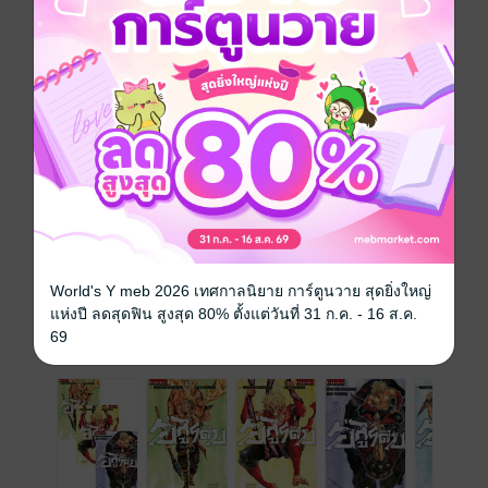
กันแน่...
การ์ตูนญี่ปุ่น
แอกชัน
ย้อนยุค/พีเรียด
ซีรีส์
อสูรดิบ
ประเภทไฟล์
pdf
วันที่วางขาย
25 มิถุนายน 2561
ความยาว
230 หน้า
ราคาปก
75 บาท (ประหยัด 26%)
World's Y meb 2026 เทศกาลนิยาย การ์ตูนวาย สุดยิ่งใหญ่
แห่งปี ลดสุดฟิน สูงสุด 80% ตั้งแต่วันที่ 31 ก.ค. - 16 ส.ค.
69
เล่มอื่นๆ ในซีรีส์
ดูทั้งหมด