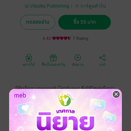
Vibulkij Publishing
การ์ตูนทั่วไป
ทดลองอ่าน
ซื้อ 55 บาท
4.43
7 Rating
อยากได้
ซื้อเป็นของขวัญ
ติดตาม
แชร์
นี่คือเรื่องราวของมนุษย์ (โครมันยอง) ซึ่งมีชีวิตอยู่เมื่อกว่า
30,000 ปีก่อน “เด็กที่ถือกำเนิดขึ้นมาในคืนที่มีจันทราสี
แดงจะกลายเป็นภัยพิบัติที่นำมาซึ่งการล่มสลาย” ชีวิตของ
เด็กคนหนึ่งถือกำเนิดขึ้นมาโดยที่ไม่เชื่อฟังคำบอกเล่าที่
สืบทอดต่อกันมานี้ ชื่อของเด็กคนนั้นคือ อาคู อาคูใช้ชีวิต
อยู่โดยแบกรับและไม่ขัดขืนต่อโชคชะตาของการล่มสลาย
นั้น!! นี่คือเรื่องราวที่จะตั้งคำถามว่า “การมีชีวิต” คืออะไร