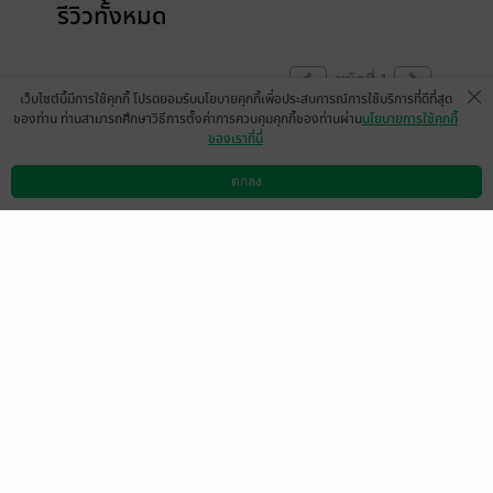
รีวิวทั้งหมด
หน้าที่ 1
เว็บไซต์นี้มีการใช้คุกกี้ โปรดยอมรับนโยบายคุกกี้เพื่อประสบการณ์การใช้บริการที่ดีที่สุด
ของท่าน ท่านสามารถศึกษาวิธีการตั้งค่าการควบคุมคุกกี้ของท่านผ่าน
นโยบายการใช้คุกกี้
ของเราที่นี่
เล่มแรกสนุก กำลังจะซื้อต่อ เจอเม้นชะงักกึก
555
ตกลง
ดาวน์โหลดแอป
วิธีการใช้งาน
ติดต่อเรา
มีแล้ว (Gift) -
saicharot
3
9 พ.ค. 2565
8:41 น.
สนุกแค่เล่มแรกครับ
จบพอๆกับปาหมอน
มีแล้ว -
totay
0
15 มี.ค. 2562
11:21 น.
ภาพสวย รอเล่ม 2
มีแล้ว -
FaifunTip
0
26 ส.ค. 2561
15:26 น.