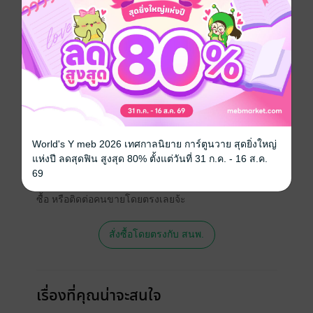
ประเภทไฟล์
pdf, epub
(สารบัญ)
วันที่วางขาย
25 มิถุนายน 2561
ความยาว
336 หน้า (≈ 92,716 คำ)
ราคาปก
379 บาท (ประหยัด 26%)
สนใจเวอร์ชันกระดาษ เชิญทางนี้!
World's Y meb 2026 เทศกาลนิยาย การ์ตูนวาย สุดยิ่งใหญ่
แห่งปี ลดสุดฟิน สูงสุด 80% ตั้งแต่วันที่ 31 ก.ค. - 16 ส.ค.
เวอร์ชันกระดาษมีวางขายที่เว็บไซต์สำนัก
69
พิมพ์ จะไม่มีขายโดย MEB นะจ๊ะ สามารถสั่ง
ซื้อ หรือติดต่อคนขายโดยตรงเลยจ้ะ
สั่งซื้อโดยตรงกับ สนพ.
เรื่องที่คุณน่าจะสนใจ