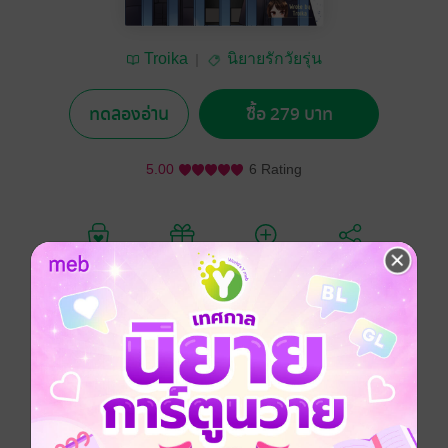
Troika
นิยายรักวัยรุ่น
ทดลองอ่าน
ซื้อ 279 บาท
5.00
6 Rating
อยากได้
ซื้อเป็นของขวัญ
ติดตาม
แชร์
เป้าหมายของชีวิตติ่ง
หนึ่ง...ได้เจอไอดอลตัวเป็นๆ
และมีโอกาสได้พูดคุยขอลายเซ็นเขาสักครั้ง
สอง...มีโอกาสได้ใกล้ชิดกับพวกเขา หรือไปเดตกัน
สาม...ถวายพรหมจรรย์ให้กับไอดอลสุดที่รัก