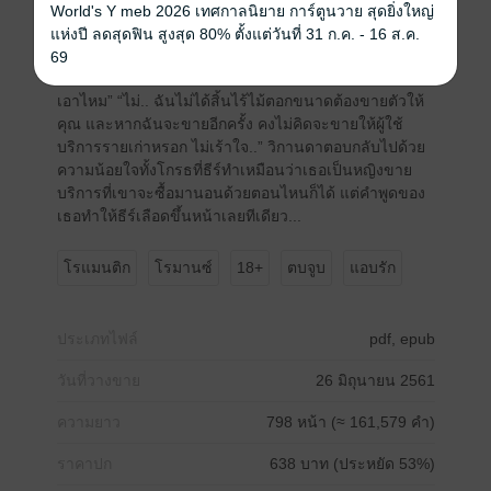
ห้ามยุ่ง” “แต่เราจบกันแล้ว คุณให้เช็คฉันมานั่น
World's Y meb 2026 เทศกาลนิยาย การ์ตูนวาย สุดยิ่งใหญ่
หมายความว่าการซื้อขายของเรามันสิ้นสุดจบลงแล้ว” วิ
แห่งปี ลดสุดฟิน สูงสุด 80% ตั้งแต่วันที่ 31 ก.ค. - 16 ส.ค.
กานดาตัดสินใจยกเรื่องนี้มาอ้างแม้จะรู้สึกอับอายไม่น้อย
69
“อ้อ.. งั้นซื้อบริการใหม่ก็ได้ คราวนี้จะให้เยอะกว่าเดิมด้วย
เอาไหม” “ไม่.. ฉันไม่ได้สิ้นไร้ไม้ตอกขนาดต้องขายตัวให้
คุณ และหากฉันจะขายอีกครั้ง คงไม่คิดจะขายให้ผู้ใช้
บริการรายเก่าหรอก ไม่เร้าใจ..” วิกานดาตอบกลับไปด้วย
ความน้อยใจทั้งโกรธที่ธีร์ทำเหมือนว่าเธอเป็นหญิงขาย
บริการที่เขาจะซื้อมานอนด้วยตอนไหนก็ได้ แต่คำพูดของ
เธอทำให้ธีร์เลือดขึ้นหน้าเลยทีเดียว...
โรแมนติก
โรมานซ์
18+
ตบจูบ
แอบรัก
ประเภทไฟล์
pdf, epub
วันที่วางขาย
26 มิถุนายน 2561
ความยาว
798 หน้า (≈ 161,579 คำ)
ราคาปก
638 บาท (ประหยัด 53%)