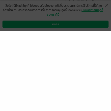
หน้าที่ 1
เว็บไซต์นี้มีการใช้คุกกี้ โปรดยอมรับนโยบายคุกกี้เพื่อประสบการณ์การใช้บริการที่ดีที่สุด
ของท่าน ท่านสามารถศึกษาวิธีการตั้งค่าการควบคุมคุกกี้ของท่านผ่าน
นโยบายการใช้คุกกี้
ของเราที่นี่
รักคุณธีร์ น่าจะมีคุ่น้องชายสองคนบ้าง
MjAyMS0wMi0xOSAxNzoyNDox
ตกลง
ดาวน์โหลดแอป
วิธีการใช้งาน
ติดต่อเรา
1
Mg==
15 มิ.ย. 2564
11:54 น.
ดู 1 ความเห็นย่อย
ฝากติดตามเซ็ตนี้ด้วยนะค้าาา ขอบคุณค่าาา
มีแล้ว -
hongthongjaa
0
26 มิ.ย. 2561
14:34 น.
นวลนาง srp6982
มีแล้ว -
Thanyanan But
prom
2 ธ.ค. 2564
15:27 น.
10 ก.ค. 2561
11:47 น.
หน้าที่ 1