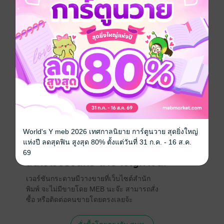
ดูหนังสือเรื่องอื่นๆ ของเรา ได้ที่ www.pailinbooknet.com
ภาษาอังกฤษ
ภาษาในชีวิตประจำวัน
การพูด
คำศัพท์
ประเภทไฟล์
pdf
วันที่วางขาย
16 กรกฎาคม 2561
ความยาว
112 หน้า
World's Y meb 2026 เทศกาลนิยาย การ์ตูนวาย สุดยิ่งใหญ่
ราคาปก
109 บาท (ประหยัด 20%)
แห่งปี ลดสุดฟิน สูงสุด 80% ตั้งแต่วันที่ 31 ก.ค. - 16 ส.ค.
69
สนใจเวอร์ชันกระดาษ เชิญทางนี้!
เวอร์ชันกระดาษมีวางขายที่เว็บไซต์สำนัก
พิมพ์ จะไม่มีขายโดย MEB นะจ๊ะ สามารถสั่ง
ซื้อ หรือติดต่อคนขายโดยตรงเลยจ้ะ