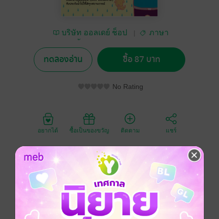
บริษัท ออลเดย์ ช็อป
ภาษา
ปิ้ง จำกัด
ทดลองอ่าน
ซื้อ 87 บาท
No Rating
อยากได้
ซื้อเป็นของขวัญ
ติดตาม
แชร์
ยุคนี้เป็นยุคแห่งการสื่อสาร
การฝึกภาษาอังกฤษเป็นเรื่องจำเป็นอย่างยิ่ง
เริ่มต้นกับคู่มือเล่มนี้ 1,000 ประโยคง่ายๆ
รับประกันนำไปใช้ได้ทุกสถานการณ์