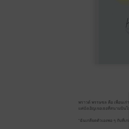
พราวด์ พรรษชล คือ เพื่อนเก่
แค่บังเอิญเจอเธอที่สนามบินไม
“ฉันเกลียดตัวเองพอ ๆ กับที่เ