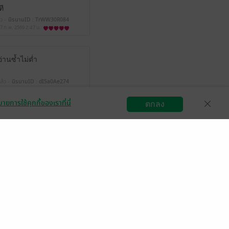
ที
ว -
นิรนามID : TrWW30R084
7 ก.พ. 2569
2:47 น.
่านซ้ำไม่ต่ำ
ล้ว -
นิรนามID : dI5a0Ae274
 ส.ค. 2568
17:35 น.
ายการใช้คุกกี้ของเราที่นี่
ตกลง
สมัครขายอีบุ๊ก
วิธีการใช้งาน
ติดต่อเรา
มีแล้ว -
kate1108
30 ก.ค. 2568
4:1 น.
็บเรื่องอื่นๆของคุณ
อาความรู้สึกตัวเองมา
มีแล้ว -
pichamol