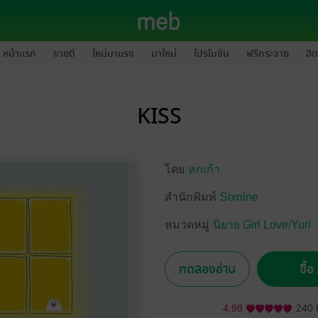
หน้าแรก
ขายดี
ใหม่มาแรง
มาใหม่
โปรโมชัน
ฟรีกระจาย
ฮิต
KISS
โดย
หกเก้า
สำนักพิมพ์
Sixnine
หมวดหมู่
นิยาย Girl Love/Yuri
ทดลองอ่าน
ซื้
4.98
240 