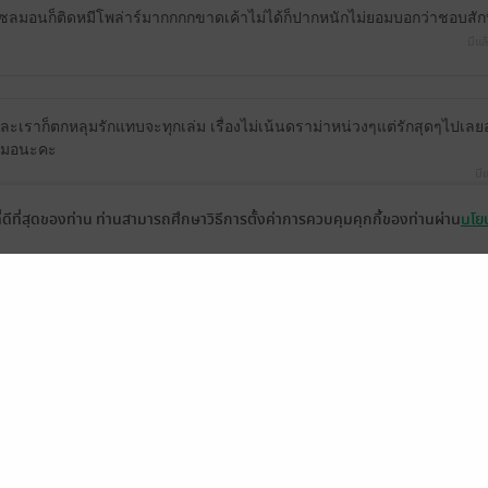
มอนก็ติดหมีโพล่าร์มากกกกขาดเค้าไม่ได้ก็ปากหนักไม่ยอมบอกว่าชอบสัก
มีแล้
ละเราก็ตกหลุมรักแทบจะทุกเล่ม เรื่องไม่เน้นดราม่าหน่วงๆแต่รักสุดๆไปเลยอ
สมอนะคะ
มีแ
28
ที่ดีที่สุดของท่าน ท่านสามารถศึกษาวิธีการตั้งค่าการควบคุมคุกกี้ของท่านผ่าน
นโยบ
มากกกก ใครอ่านรีวิวอยู่ จัดเถอะ ไม่ผิดหวัง
ม่น่าเบื่อเลย ปมไม่เยอะ ตัวละครมีเหตุผล ไม่ซับซ้อน สนุกมากค่ะ กำลังจะตามเก
ย “คนเรามีอิสระที่จะรู้สึก ชอบหรือเกลียดต้นไม้ของใครก็ได้ แต่ไม่มีสิทธิ์เ
มย หรือทำลายดอกไม้ของคนอื่น” พ่อของพราวด์สอนลูกดีมาก