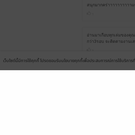
สนุกมากคร่าาาาาาาาาาแซล
1
อ่านมาเกือบทุกเล่มของคุณ
กว่า3รอบ จะติดตามงานเ
1
เว็บไซต์นี้มีการใช้คุกกี้ โปรดยอมรับนโยบายคุกกี้เพื่อประสบการณ์การใช้บริการ
Language
ดาวน์โหลดแอป
สนุกมาก ครบทุกรส ชอบๆๆๆ
1
เนื้อเรื่องอ่านได้เรื่อยๆไ
นักเขียน
ชอบประโยคนี้ในเรื่องมากเล
เป็นข้ออ้างในการเด็ด ขโ
2