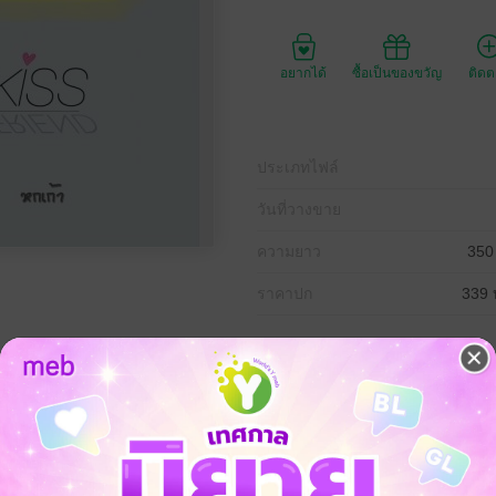
อยากได้
ซื้อเป็นของขวัญ
ติด
ประเภทไฟล์
วันที่วางขาย
ความยาว
350
ราคาปก
339 
าตัวแสบ
่ถึงนาที ฉันก็โดน ตม.เกาหลีเรียกไปกักตัวไว้ในห้องเย็น
กลียดยัยพราวด์เลย”