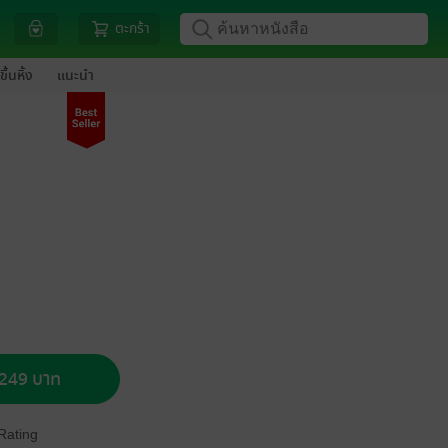
ตะกร้า
ขึ้นหิ้ง
แนะนำ
อ 249 บาท
Rating