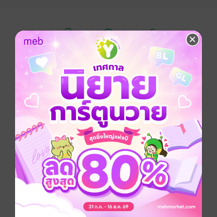
อยากได้
ติดตาม
แชร์
คุณหมอผู้เฉยชา ต้องเยียวยาอาการ หัวใจให้คุณพยาบาลขี้
โมโหจอมจู้จี้ก็เลยต้องใช้ความรักดีๆ เป็นวัคซีน
ชีวิตของพยาบาลตัวเล็กๆ ในโรงพยาบาลชานเมืองอย่าง
ขนิษฐ์ไม่มีอะไรหวือหวาหรือผิดแปลก
ไปจากชีวิตของพยาบาลทั่วๆ ไปใน ประเทศนี้ แต่เพียง
เพราะความพลั้งพลาดเผลอใจไปกับความอ่อนโยนอบอุ่น
ของผู้ป่วยอาการสาหัสจึงทำให้เธอกลายเป็นคนที่ตกอยู่ใน
ห้วงความเศร้า
และมองภาพเก่าๆ ที่ย้อนอดีตความทรงจำของตนอยู่ได้ทุก
เมื่อเชื่อวัน
จนกระทั่ง...ภารวี คือหมอคนใหม่ของที่นี่ หล่อนเป็น
ศัลยแพทย์ภารวีทำให้คนทั้งโรงพยาบาลตื่นเต้นหวั่นไหว