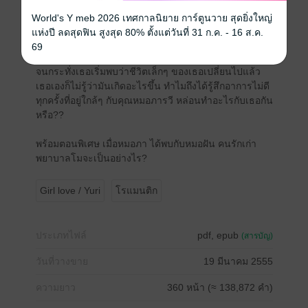
ไปกับความเก่งความฉลาด และความสามารถที่มาพร้อม
World's Y meb 2026 เทศกาลนิยาย การ์ตูนวาย สุดยิ่งใหญ่
กับรอยยิ้มอ่อนโยน
แห่งปี ลดสุดฟิน สูงสุด 80% ตั้งแต่วันที่ 31 ก.ค. - 16 ส.ค.
แต่สิ่งเหล่านี้กลับไม่ได้ทำให้ขนิษฐ์หวั่นไหวไปได้เลย
69
จนกระทั่งเธอเริ่มพบว่าชีวิตเล็กๆ ของเธอเปลี่ยนไปแล้ว
เธอเองก็ไม่รู้ว่ามันเกิดอะไรขึ้น ทำไมถึงได้รู้สึกอาการไม่ดี
ทุกครั้งที่อยู่ใกล้ๆ กับคุณหมอภารวี หล่อนทำอะไรกับเธอกัน
หรือ??
พร้อมตอนพิเศษ เมื่อหมอภา ได้พบกับหมอฝัน คนรักเก่า
พยาบาลโมจะเป็นอย่างไร?
Girl love / Yuri
โรแมนติก
ประเภทไฟล์
pdf, epub
(สารบัญ)
วันที่วางขาย
19 มีนาคม 2555
ความยาว
360 หน้า (≈ 138,872 คำ)