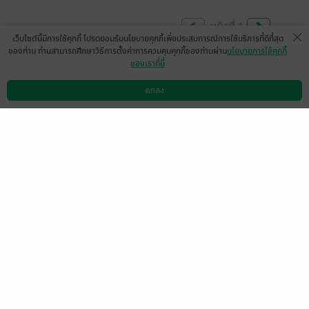
หน้าที่ 1
เว็บไซต์นี้มีการใช้คุกกี้ โปรดยอมรับนโยบายคุกกี้เพื่อประสบการณ์การใช้บริการที่ดีที่สุด
ของท่าน ท่านสามารถศึกษาวิธีการตั้งค่าการควบคุมคุกกี้ของท่านผ่าน
นโยบายการใช้คุกกี้
ของเราที่นี่
มีเรื่องนี้อยู่ใน Shelf นานเท่าไหร่ก็จำไม่ได้แล้ว
และอ่านไปครั้งแรกตั้งแต่เมื่อไหร่ก็จำไม่ได้
ตกลง
ดาวน์โหลดแอป
วิธีการใช้งาน
ติดต่อเรา
แล้ว แต่ได้กลับมาอ่านอีกครั้งก็ยังให้ความรู้สึก
ที่ดีค่ะ เนื้อหาไม่หนักหน่วงปวดตับอะไร ดำเนิน
เรื่องแบบเรื่อยๆไม่ได้มีความหวือหวามาก ส่วน
ตัวชอบความอารมณ์ขัน ช่างพูดจาของคุณ
หมอ อ่านแล้วมีหลายจังหวะเลยที่อมยิ้มกับ
ความเจ้าคารมของคุณหมอ และก็เอ็นดูความ
ย้อนแย้งในความคิดของคุณพยาบาลในช่วง
แรกๆเช่นกัน555 ความสัมพันธ์ของตัวละครมี
การพัฒนาแบบค่อยไปค่อยไป ดูไม่โอเวอร์เกิน
จริง(ซึ่งดี) ขอบคุณสำหรับผลงานค่ะ 🐋
มีแล้ว -
nanxpr
0
29 พ.ย. 2566
5:27 น.
อ่านรอบที่เท่าไหร่แล้วก็จำไม่ได้