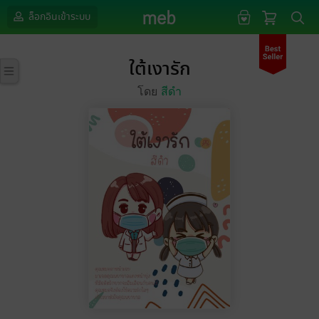
ล็อกอินเข้าระบบ
ใต้เงารัก
โดย
สีดำ