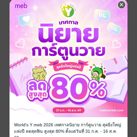
นอกจากนี้ยังถูกชักชวนให้เข้าสภานักเรียนซึ่งเต็มไปด้วย
หนุ่มหล่อสาวสวยครบครันที่โยจังสังกัดอยู่อีกด้วย...!?
อยากให้คุณๆ ที่มีความรักได้อ่านกันนะคะ! ซีรี่ส์รักแรก
ยอดฮิตที่ทำให้ใจเต้นระรัว!
การ์ตูนผู้หญิง
การ์ตูนญี่ปุ่น
โรแมนติก
ซีรีส์
สุดหล่อเจิดจ้าท้าหัวใจรักวิ้ง
ประเภทไฟล์
pdf
วันที่วางขาย
29 มิถุนายน 2561
ความยาว
194 หน้า
ราคาปก
50 บาท (ประหยัด 30%)
สนใจเวอร์ชันกระดาษ เชิญทางนี้!
World's Y meb 2026 เทศกาลนิยาย การ์ตูนวาย สุดยิ่งใหญ่
เวอร์ชันกระดาษมีวางขายที่เว็บไซต์สำนัก
แห่งปี ลดสุดฟิน สูงสุด 80% ตั้งแต่วันที่ 31 ก.ค. - 16 ส.ค.
พิมพ์ จะไม่มีขายโดย MEB นะจ๊ะ สามารถสั่ง