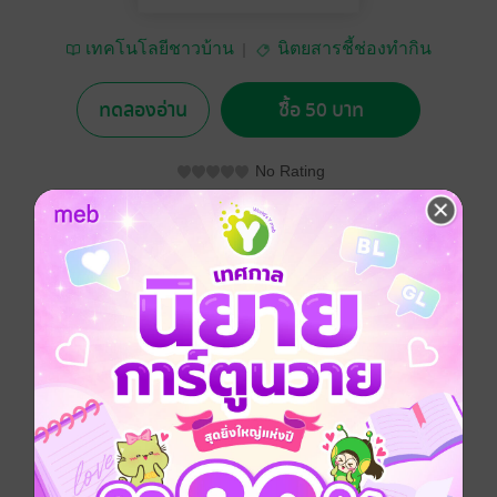
เทคโนโลยีชาวบ้าน
นิตยสารชี้ช่องทำกิน
ทดลองอ่าน
ซื้อ 50 บาท
No Rating
อยากได้
ซื้อเป็นของขวัญ
ติดตาม
แชร์
ประเภทไฟล์
pdf
วันที่วางขาย
29 มิถุนายน 2561
ความยาว
132 หน้า
ราคาปก
50 บาท