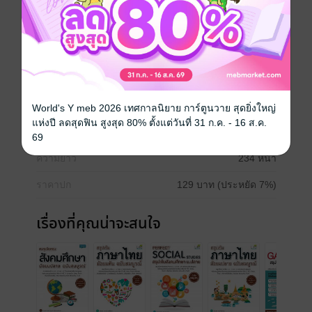
สอบ O-NET, 9 วิชาสามัญ, โควตา, สอบตรง, เพิ่มเกรด,
ชิงทุน, Admission, Entrance 4.0 และระบบใหม่ TCAS
สังคมศึกษา
เตรียมสอบ admission
ประเภทไฟล์
pdf
World's Y meb 2026 เทศกาลนิยาย การ์ตูนวาย สุดยิ่งใหญ่
แห่งปี ลดสุดฟิน สูงสุด 80% ตั้งแต่วันที่ 31 ก.ค. - 16 ส.ค.
วันที่วางขาย
30 มิถุนายน 2561
69
ความยาว
234 หน้า
ราคาปก
129 บาท (ประหยัด 7%)
เรื่องที่คุณน่าจะสนใจ