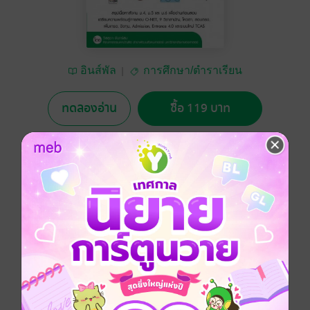
อินส์พัล
การศึกษา/ตำราเรียน
ทดลองอ่าน
ซื้อ 119 บาท
No Rating
อยากได้
ซื้อเป็นของขวัญ
ติดตาม
แชร์
สรุปย่อเนื้อหาสำคัญวิชาสังคมศึกษา สำหรับน้องๆ ชั้น
มัธยมศึกษาตอนปลาย ตรงประเด็น เล่มเดียวจบ อ่าน
เข้าใจง่ายด้วยตารางสรุปและรูปภาพประกอบ เหมาะอย่าง
ยิ่งสำหรับใช้ทบทวนเนื้อหาและเตรียมความพร้อมสู่การ