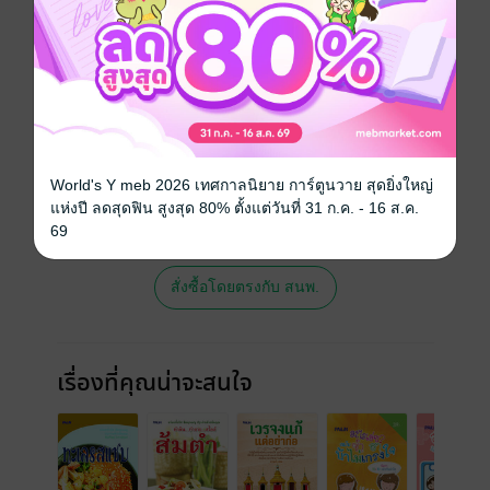
วันที่วางขาย
10 กรกฎาคม 2561
ความยาว
113 หน้า
ราคาปก
119 บาท (ประหยัด 19%)
สนใจเวอร์ชันกระดาษ เชิญทางนี้!
World's Y meb 2026 เทศกาลนิยาย การ์ตูนวาย สุดยิ่งใหญ่
เวอร์ชันกระดาษมีวางขายที่เว็บไซต์สำนัก
แห่งปี ลดสุดฟิน สูงสุด 80% ตั้งแต่วันที่ 31 ก.ค. - 16 ส.ค.
พิมพ์ จะไม่มีขายโดย MEB นะจ๊ะ สามารถสั่ง
69
ซื้อ หรือติดต่อคนขายโดยตรงเลยจ้ะ
สั่งซื้อโดยตรงกับ สนพ.
เรื่องที่คุณน่าจะสนใจ