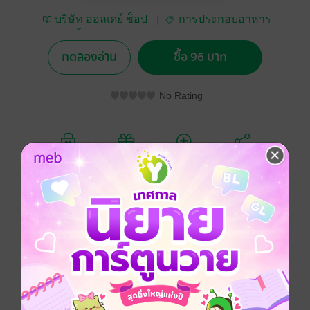
บริษัท ออลเดย์ ช็อป
การประกอบอาหาร
ปิ้ง จำกัด
ทดลองอ่าน
ซื้อ 96 บาท
No Rating
อยากได้
ซื้อเป็นของขวัญ
ติดตาม
แชร์
อร่อยทั่วทิศ ฮิตทุกเมนู ปรุงง่ายด้วยมือคุณ
ดูหนังสือเรื่องอื่นๆ ของเรา ได้ที่
www.pailinbooknet.com
ประเภทไฟล์
pdf