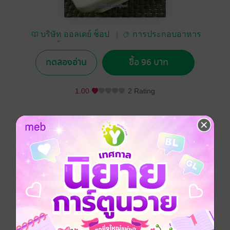
บริษัท ออลเดย์ ช็อป
การประกอบอาหาร
ปิ้ง จำกัด
ทดลองอ่าน
ซื้อ 96 บาท
1.00
2 Rating
อยากได้
ซื้อเป็นของขวัญ
ติดตาม
แชร์
อร่อยทั่วทิศ ฮิตทุกเมนู ปรุงง่ายด้วยมือคุณ
ดูหนังสือเรื่องอื่นๆ ของเรา ได้ที่
www.pailinbooknet.com