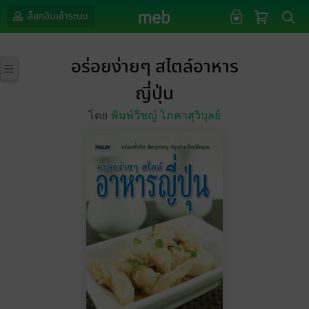
ล็อกอินเข้าระบบ
อร่อยง่ายๆ สไตล์อาหาร
ญี่ปุ่น
โดย
พิมพ์วืชญ์ โภคาสุวิบุลย์