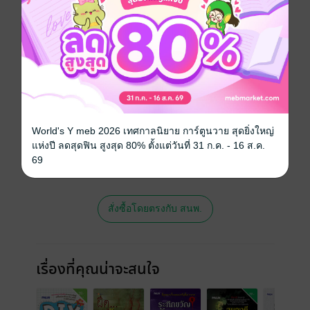
ประเภทไฟล์
pdf
วันที่วางขาย
20 กรกฎาคม 2561
ความยาว
113 หน้า
ราคาปก
119 บาท (ประหยัด 19%)
สนใจเวอร์ชันกระดาษ เชิญทางนี้!
World's Y meb 2026 เทศกาลนิยาย การ์ตูนวาย สุดยิ่งใหญ่
เวอร์ชันกระดาษมีวางขายที่เว็บไซต์สำนัก
แห่งปี ลดสุดฟิน สูงสุด 80% ตั้งแต่วันที่ 31 ก.ค. - 16 ส.ค.
พิมพ์ จะไม่มีขายโดย MEB นะจ๊ะ สามารถสั่ง
69
ซื้อ หรือติดต่อคนขายโดยตรงเลยจ้ะ
สั่งซื้อโดยตรงกับ สนพ.
เรื่องที่คุณน่าจะสนใจ