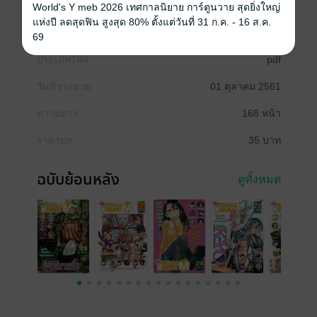
World's Y meb 2026 เทศกาลนิยาย การ์ตูนวาย สุดยิ่งใหญ่
Q.E.D.iff – หยุดลง 1 ครั้งครับ
แห่งปี ลดสุดฟิน สูงสุด 80% ตั้งแต่วันที่ 31 ก.ค. - 16 ส.ค.
ฝ่ายุคมฤตยู – หยุดลง 1 ครั้งครับ
69
ประเภทไฟล์
pdf
วันที่วางขาย
01 ตุลาคม 2561
ความยาว
168 หน้า
ราคาปก
35 บาท
ฉบับย้อนหลัง
ดูทั้งหมด