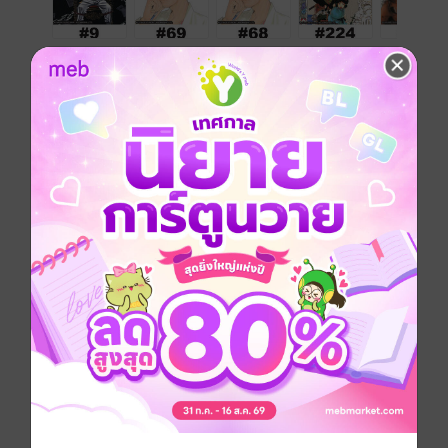
KC.DIGIMAG – M Edition issue.40/2018 (Oct. 01,
2018) – โคโนะโดริ หมอสองชีวิต
สวัสดีครับ ฉบับนี้เรื่อง “ผ่าพิภพไททัน” กับ “ผู้กล้าแห่งอัส
ลัน” กลับมาให้อ่านกันแล้วครับ แถมมี PSYCHO BANK
มาให้อ่านกันด้วย และจะมีให้อ่านต่อเนื่องมากขึ้นเรื่อย ๆ
ด้วยครับ
ผู้กล้าแห่งอัสลัน – ตอนที่ 55
ผ่าพิภพไททัน – ตอนที่ 106
ผ่าพิภพไททัน BEFORE THE FALL – หยุดลง 1 ครั้งครับ
ยุ่งนักหนาเลขาพญายม – ตอนที่ 224
โคโนะโดริ หมอสองชีวิต – ตอนที่ 68, 69
PSYCHO BANK บัตรมรณะ – ตอนที่ 9
สิงห์สนาม – หยุดลง 1 ครั้งครับ
จินมี่หมัดเหล็ก LEGENDS – หยุดลง 1 ครั้งครับ
ฟาร์มขุนคน (Starving Anonymous) – หยุดลง 1 ครั้งครับ