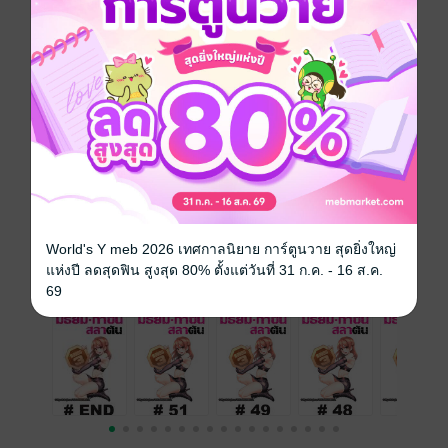
สังเวียนใต้ดินที่ไม่มีกติกา ต้องชนะเพื่อเอาตัวรอดเพียง
อย่างเดียวเท่านั้น!!
ซีรีส์
RANKER'S HIGH (รายตอน)
ประเภทไฟล์
pdf
วันที่วางขาย
19 กันยายน 2561
ความยาว
22 หน้า
ราคาปก
10 บาท
World's Y meb 2026 เทศกาลนิยาย การ์ตูนวาย สุดยิ่งใหญ่
แห่งปี ลดสุดฟิน สูงสุด 80% ตั้งแต่วันที่ 31 ก.ค. - 16 ส.ค.
เล่มอื่นๆ ในซีรีส์
ดูทั้งหมด
69