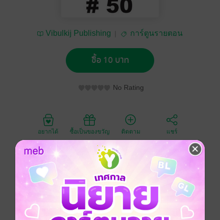
Vibulkij Publishing
การ์ตูนรายตอน
ซื้อ 10 บาท
No Rating
อยากได้
ซื้อเป็นของขวัญ
ติดตาม
แชร์
ที่นี่มีแต่คนเก่ง ๆ รึ แจ๋ว!! มาเปิดศึกกันเลย!! ฟุจิงามิ ทัตสึ
ยะ นักเรียนม.ปลายผู้มีมันสมองฉลาดหลักแหลม ความ
มั่นใจในตัวเองเต็มเปี่ยม หล่อลากดิน และเรื่องต่อยตีก็ไม่
เคยแพ้ใคร จนกระทั่งวันหนึ่งมีทูตจาก "MAD" สังเวียนต่อสู้
ในโลกใต้ดินมาหาเขาถึงถิ่น และทาบทามเขาเข้าร่วมใน