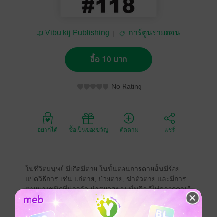
Vibulkij Publishing
การ์ตูนรายตอน
ซื้อ 10 บาท
No Rating
อยากได้
ซื้อเป็นของขวัญ
ติดตาม
แชร์
ในชีวิตมนุษย์ มีเกิดมีตาย ในขั้นตอนการตายนั้นมีร้อย
แปดวิธีการ เช่น แก่ตาย, ป่วยตาย, ฆ่าตัวตาย และมีการ
ตายบางชนิดที่น่ากลัว น่าสยดสยอง นั่นคือ “ไฟคลอกตาย”
และในบรรดาคนที่โดน “ไฟคลอกตาย” คุณอาจเคยได้ยิน
ข่าวแปลก ๆ เช่นว่า มีคนที่โดนไฟคลอกตาย แต่ไม่ได้เกิด