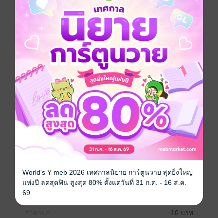
จากไฟไหม้ เหมือนมันเกิดจากอยู่ดี ๆ ไฟก็ลุกขึ้นมาจากใน
ตัว เผาจนตัวคนคนนั้นตาย เรางงกับข่าวนี้และนึกไม่ออก
ว่ามันเกิดขึ้นเพราะอะไร?
เด็กหนุ่มสาวนักดับเพลิงกลุ่มหนึ่ง รู้ว่าปัญหานี้เกิดมาจาก
อะไร รู้ว่า “เพลิงพิโรธ” นั้นน่ากลัวขนาดไหน และต้อง
แก้ไขตรงไหน มาพบกับความจริงที่คาดไม่ถึงและปฏิบัติ
การดับเพลิงที่คุณจะไม่เคยเห็นที่ไหนมาก่อน ใน “หน่วย
ผจญคนไฟลุก”
การ์ตูนญี่ปุ่น
ซีรีส์
หน่วยผจญคนไฟลุก (รายตอน)
ประเภทไฟล์
pdf
World's Y meb 2026 เทศกาลนิยาย การ์ตูนวาย สุดยิ่งใหญ่
วันที่วางขาย
05 ธันวาคม 2561
แห่งปี ลดสุดฟิน สูงสุด 80% ตั้งแต่วันที่ 31 ก.ค. - 16 ส.ค.
69
ความยาว
22 หน้า
ราคาปก
10 บาท