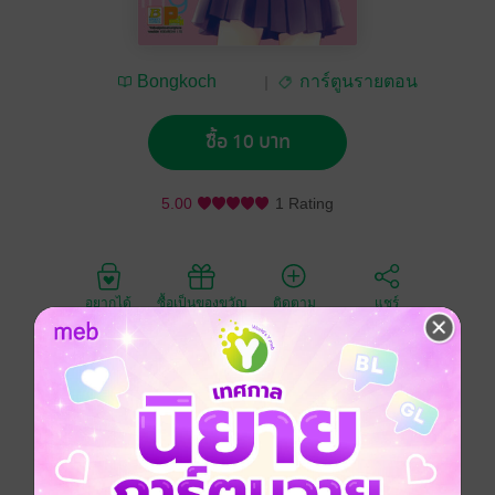
Bongkoch
การ์ตูนรายตอน
Publishing
ซื้อ 10 บาท
5.00
1 Rating
อยากได้
ซื้อเป็นของขวัญ
ติดตาม
แชร์
แค่อยากมีเพื่อนที่แท้จริงเฉยๆ... มิสึกิตั้งใจอย่างแน่วแน่ ว่า
ขึ้น ม.ปลาย แล้วจะต้องหาเพื่อนให้ได้ แต่อยู่ๆก็ได้พบกับสี่
ราชาสวรรค์รูปหล่อแห่งชมรมยาส และถูกพวกเขาเข้ามา
ยุ่งวุ่นวาย ชีวิตใหม่ของมิสึกิจึงเริ่มหันเหไปในทิศทางที่ไม่
คาดฝัน ชีวิตวัยรุ่นแสนโกลาหลกับสี่หนุ่มหล่อ ได้เริ่มขึ้น