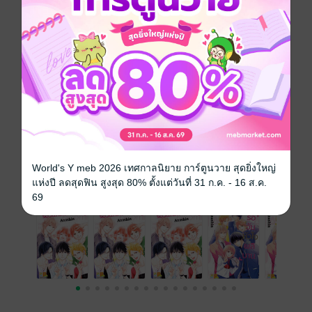
แล้ว!!!
ซีรีส์
รอวันหัวใจผลิบาน (รายตอน)
ประเภทไฟล์
pdf
วันที่วางขาย
18 มกราคม 2562
ความยาว
44 หน้า
ราคาปก
20 บาท (ประหยัด 50%)
World's Y meb 2026 เทศกาลนิยาย การ์ตูนวาย สุดยิ่งใหญ่
เล่มอื่นๆ ในซีรีส์
แห่งปี ลดสุดฟิน สูงสุด 80% ตั้งแต่วันที่ 31 ก.ค. - 16 ส.ค.
ดูทั้งหมด
69