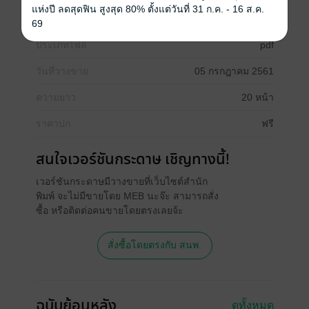
แห่งปี ลดสุดฟิน สูงสุด 80% ตั้งแต่วันที่ 31 ก.ค. - 16 ส.ค.
ทองหล่อ หน้า 17
69
ประเภทไฟล์
pdf
วันที่วางขาย
05 กรกฎาคม 2561
ความยาว
20 หน้า
ราคาปก
ฟรี
สนใจเวอร์ชันกระดาษ เชิญทางนี้!
เวอร์ชันกระดาษมีวางขายที่เว็บไซต์สำนัก
พิมพ์ จะไม่มีขายโดย MEB นะจ๊ะ สามารถสั่ง
ซื้อ หรือติดต่อคนขายโดยตรงเลยจ้ะ
สั่งซื้อโดยตรงกับ สนพ.
ฉบับย้อนหลัง
ดูทั้งหมด