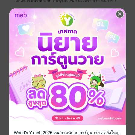
อสังหาริมทรัพย์ขยับ ดันธุรกิจเฟอร์นิเจอร์ขยาย หน้า 6-7
.
Event Banana ทุกอีเวนท์เป็นเรื่องง่าย และ 500 TukTuks
จับมือธุรกิจยักษ์ใหญ่ในไทยผลักดันสตาร์ทอัพ หน้า 8
.
ไฮไลต์เวิลด์คัพ รัสเซีย เก็บตกจากรอบแรก พร้อมเกร็ด
ข้อมูลที่ไม่ควรพลาดในศึกฟุตบอลโลก 2018 หน้า 10-11
.
ตระเวนชิมอาหารรสจัดกับ 4 ร้านอาหารปักษ์ใต้หรอยจังฮู้
หน้า 12
.
"Chibi Chibi Cafe & Atelier" คาเฟ่สไตล์ญี่ปุ่นเอาใจหนอน
หนังสือ และ "Pizza Lab" ร้านพิซซ่าสุดอินดี้ เสิร์ฟทุกเมนู
รสเด็ด หน้า 13
.
ยลโฉม McLaren 720s ซูเปอร์คาร์สาย F1 หน้า 15
.
เช็คดวง 12 ราศี กับอาจารย์คฑา ชินบัญชร หน้า 16
.
ชวนไปเช็คอินที่ "Line Village Bangkok" สวนสนุกในร่ม
แห่งแรกของโลกไลน์เฟรนด์ และ อิ่มอร่อยมื้อค่ำใน
World's Y meb 2026 เทศกาลนิยาย การ์ตูนวาย สุดยิ่งใหญ่
บรรยากาศปิ้งย่างสไตล์ยากินิขุที่ "Ito-Kacho" ย่าน