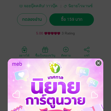
จอยบุ๊คคลับ/ วาวบุ๊ค
นิยายโรมานซ์
คลับ
ทดลองอ่าน
ซื้อ 159 บาท
5.00
3 Rating
อยากได้
ซื้อเป็นของขวัญ
ติดตาม
แชร์
เพราะเฮทเธอร์ มีความแค้นฝังลึกกับชายสามคนที่รุมแกล้ง
เธอสมัยเรียนมัธยม เธอจึงหวนกลับมาในมาดของสาว
เซ็กซี่ชวนน้ำลายไหล โดยที่ใครก็จำเธอไม่ได้สักคน ว่า
ครั้งหนึ่งเธอเคยเป็นเด็กเรียน ขี้อาย สวมเหล็กดัดฟันเต็ม
ปาก
แผนก็คือ เฮทเธอร์จะยั่วให้สามหนุ่มหลงเธอหัวปักหัวปำ
จากนั้นก็จะเชิด...เมิน แล้วเขี่ยเจ้ากร๊วกทั้งสามทิ้งไปให้