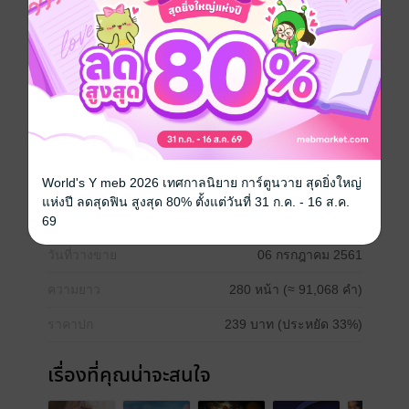
หมด
แต่ความที่เฮทเธอร์เจอแลนดอนแค่ครั้งเดียวแบบผ่านๆ
เธอจึงไม่รู้ว่าเขาคือพี่ชายต่างแม่ของหนึ่งในสามอุบาทว์ที่
ไร้ความเป็นแมนแก๊งนั้น
ก็หน้าตาเขาเหมือนน้องชายซะขนาดนั้น รูปร่างก็ใกล้
เคียงกันนิ...
เฮทเธอร์เลยยั่วผิดคน แต่ดันเจอผู้ชายที่ใช่
ส่วนแลนดอน หนุ่มสัตวแพทย์ผู้แสนดีทั้งอึ้ง...ทึ่ง...และ
เสียวกับลีลาการยั่วของสาวเฮทเธอร์ชนิดไม่เคยเจอะเคย
เจอ...
World's Y meb 2026 เทศกาลนิยาย การ์ตูนวาย สุดยิ่งใหญ่
แห่งปี ลดสุดฟิน สูงสุด 80% ตั้งแต่วันที่ 31 ก.ค. - 16 ส.ค.
ประเภทไฟล์
pdf, epub
69
(สารบัญ)
วันที่วางขาย
06 กรกฎาคม 2561
ความยาว
280 หน้า (≈ 91,068 คำ)
ราคาปก
239 บาท (ประหยัด 33%)
เรื่องที่คุณน่าจะสนใจ