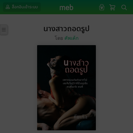
ล็อกอินเข้าระบบ
นางสาวถอดรูป
โดย
คัพเค้ก