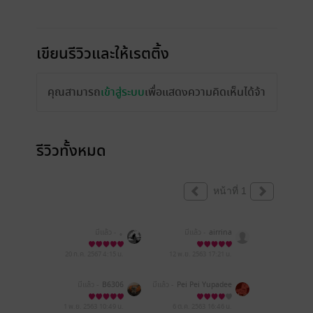
เขียนรีวิวและให้เรตติ้ง
คุณสามารถ
เข้าสู่ระบบ
เพื่อแสดงความคิดเห็นได้จ้า
รีวิวทั้งหมด
หน้าที่ 1
มีแล้ว -
｡
มีแล้ว -
airrina
20 ก.ค. 2567
4:15 น.
12 พ.ย. 2563
17:21 น.
มีแล้ว -
B6306
มีแล้ว -
Pei Pei Yupadee
1 พ.ย. 2563
10:49 น.
6 ต.ค. 2563
16:46 น.