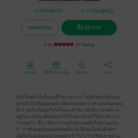
Bongkoch
การ์ตูนผู้หญิง
Publishing
ทดลองอ่าน
ซื้อ 35 บาท
4.90
10 Rating
อยากได้
ซื้อเป็นของขวัญ
ติดตาม
แชร์
บันริไม่พอใจโคโคอะที่ไร้ความระวัง ไม่รู้จักป้องกันตัวเอง
มากเกินไปเมื่ออยู่ต่อหน้าเพื่อนชมรมคาราเต้ แถมหนุ่มหล่อ
ทั้ง 7 คนนั้นก็ยังถูกใจโคโคอะเข้าอีก♪ เมื่อถึงงานเทศกาล
ฤดูร้อน ยตสึยะที่ตกหลุมรักโคโคอะจริงจังก็ได้กระทำการ
“บางอย่าง” ขึ้น! เป็นการราดน้ำมันแก่เพลิงโทสะของบัน
ริ...!? พร้อมพบกับตอนพิเศษที่จะทำให้คุณใจเต้นตึกตัก!?
เมื่อโคโคอะต้องแอบปลอมตัวเข้าไปในโรงเรียนชายล้วน!