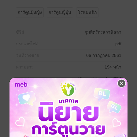
การ์ตูนผู้หญิง
การ์ตูนญี่ปุ่น
โรแมนติก
ซีรีส์
จุมพิตรักรสวานิลลา
ประเภทไฟล์
pdf
วันที่วางขาย
06 กรกฎาคม 2561
ความยาว
194 หน้า
ราคาปก
50 บาท (ประหยัด 30%)
สนใจเวอร์ชันกระดาษ เชิญทางนี้!
เวอร์ชันกระดาษมีวางขายที่เว็บไซต์สำนัก
พิมพ์ จะไม่มีขายโดย MEB นะจ๊ะ สามารถสั่ง
ซื้อ หรือติดต่อคนขายโดยตรงเลยจ้ะ
สั่งซื้อโดยตรงกับ สนพ.