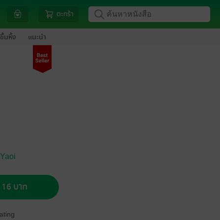
ตะกร้า
ขึ้นหิ้ง
แนะนำ
 Yaoi
อ 16 บาท
ating