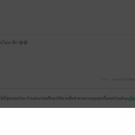
งไม่มาอีก 😅😅
มีแล้ว -
user-b355794a
ที่ดีที่สุดของท่าน ท่านสามารถศึกษาวิธีการตั้งค่าการควบคุมคุกกี้ของท่านผ่าน
นโยบ
ายังไม่มา
12