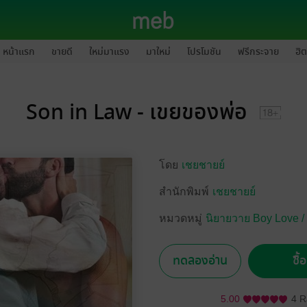
หน้าแรก
ขายดี
ใหม่มาแรง
มาใหม่
โปรโมชัน
ฟรีกระจาย
ฮิต
Son in Law - เขยของพ่อ
โดย
เชยชายย์
สำนักพิมพ์
เชยชายย์
หมวดหมู่
นิยายวาย Boy Love /
ทดลองอ่าน
ซื้
5.00
4 R