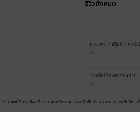
รีวิวทั้งหมด
ผ่านมาหลายปีแล้ว ภาค2 ยั
0
ภาคมีค่อไหมขอชื่อหน่อย
0
เว็บไซต์นี้มีการใช้คุกกี้ โปรดยอมรับนโยบายคุกกี้เพื่อประสบการณ์การใช้บริการ
Language
ดาวน์โหลดแอป
ภาค2 คือเล่มไหนคะ หรือว่
0
รอภาคสองนะคะ