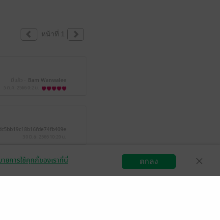
หน้าที่ 1
มีแล้ว -
Bam Wanwalee
5 ต.ค. 2566
0:2 น.
dc5bb19c18b16fde74fb409e
30 มิ.ย. 2566
10:20 น.
ายการใช้คุกกี้ของเราที่นี่
ตกลง
สมัครขายอีบุ๊ก
วิธีการใช้งาน
ติดต่อเรา
มีแล้ว -
K a P o h
 เม.ย. 2566
17:12 น.