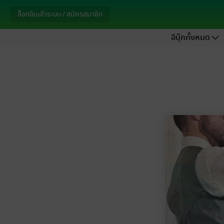
ล็อกอินเข้าระบบ / สมัครสมาชิก
อีบุ๊กทั้งหมด