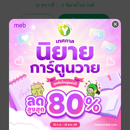
สราวลี
นิยายโรมานซ์
ทดลองอ่าน
ซื้อ 249 บาท
4.67
15 Rating
อยากได้
ซื้อเป็นของขวัญ
ติดตาม
แชร์
เปลวเพลิงอันร้อนแรง นำมาซึ่งพันธะของหัวใจ
ประเภทไฟล์
pdf, epub
(สารบัญ)
วันที่วางขาย
07 กรกฎาคม 2561
ความยาว
371 หน้า (≈ 131,319 คำ)