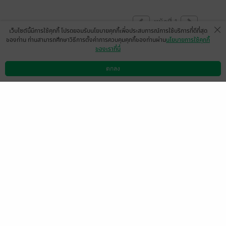
หน้าที่ 1
เว็บไซต์นี้มีการใช้คุกกี้ โปรดยอมรับนโยบายคุกกี้เพื่อประสบการณ์การใช้บริการที่ดีที่สุด
ของท่าน ท่านสามารถศึกษาวิธีการตั้งค่าการควบคุมคุกกี้ของท่านผ่าน
นโยบายการใช้คุกกี้
ของเราที่นี่
เหมือนเนื้อเรื่องไม่ค่อยปะติดปะต่อ ช่วงแรกมี
งงนิดๆ สงสารนางเอกที่เป็นคนที่ต้องสูญเสีย
ตกลง
ดาวน์โหลดแอป
วิธีการใช้งาน
ติดต่อเรา
ตลอดเวลา รันทดใจแทน กว่าพระเอกจะแสเง
ออกว่ารักก็แทบสิ้นใจไปก่อน
มีแล้ว -
สมใจ43734155
0
20 ก.ค. 2567
12:51 น.
อ่านกี่รอบก็ชอบค่า
มีแล้ว -
VIVIIVII
0
21 ต.ค. 2564
15:58 น.
อ่านซ้ำไปซ้ำมารอบที่เท่าไหร่ก็จำไม่ได้ สนุก
มากจริงๆ ฉากเศร้าก็อ่านแบบเคล้าน้ำตา ฉาก
ซึ้งก็ซึ้งได้กินใจมากๆ สงสารหนูริน แม่ก็ไม่มี มี
พ่อก็เห็นแก่ตัว ลูกสาวคนเล็กไม่ดูแลไม่ว่ายัง